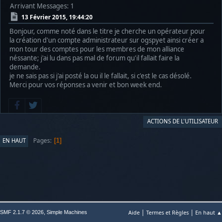
Arrivant
Messages: 1
13 Février 2015, 19:44:20
Bonjour, comme noté dans le titre je cherche un opérateur pour
la création d'un compte administrateur sur ogspyet ainsi créer a
mon tour des comptes pour les membres de mon alliance
néssante; j'ai lu dans pas mal de forum qu'il fallait faire la
demande.
je ne sais pas si j'ai posté la ou il le fallait, si c'est le cas désolé.
Merci pour vos réponses a venir et bon week end.
ACTIONS DE L'UTILISATEUR
Pages
EN HAUT
1
|
|
,
Aide
Termes et Règles
En haut ▲
SMF 2.1.7 © 2026
Simple Machines