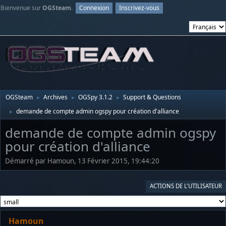
Bienvenue sur
OGSteam
.
Connexion
Inscrivez-vous
OGSteam
Archives
OGSpy 3.1.2
Support & Questions
►
►
►
demande de compte admin ogspy pour création d'alliance
►
demande de compte admin ogspy
pour création d'alliance
Démarré par Hamoun, 13 Février 2015, 19:44:20
ACTIONS DE L'UTILISATEUR
Hamoun