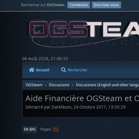
Bienvenue sur
OGSteam
.
Connexion
Inscrivez-vous
06 Août 2026, 21:40:33
Accueil
Rechercher
OGSteam
Discussions
Discussions (English and other lang
►
►
Aide Financière OGSteam et O
Démarré par DarkNoon, 24 Octobre 2017, 13:50:29
Pages
EN BAS
1