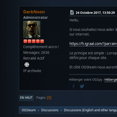
DarkNoon
24 Octobre 2017, 13:50:29
Administrator
Hello,
Si vous souhaitez nous aider 
sur internet.
https://fr.igraal.com/?parr
Complètement accro !
Messages: 2636
Le principe est simple : Lors
défini pour chaque site.
Retraité Actif
Et côté OGSteam nous auront d
IP archivée
Héberger votre OGSpy :
Héberg
Pages
EN HAUT
1
OGSteam
Discussions
Discussions (English and other lang
►
►