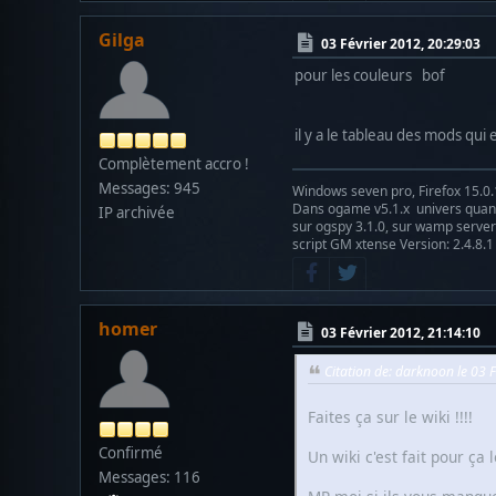
Gilga
03 Février 2012, 20:29:03
pour les couleurs bof
il y a le tableau des mods qui 
Complètement accro !
Messages: 945
Windows seven pro, Firefox 15.0.
Dans ogame v5.1.x univers qu
IP archivée
sur ogspy 3.1.0, sur wamp server 
script GM xtense Version: 2.4.8.1
homer
03 Février 2012, 21:14:10
Citation de: darknoon le 03 
Faites ça sur le wiki !!!!
Confirmé
Un wiki c'est fait pour ça l
Messages: 116