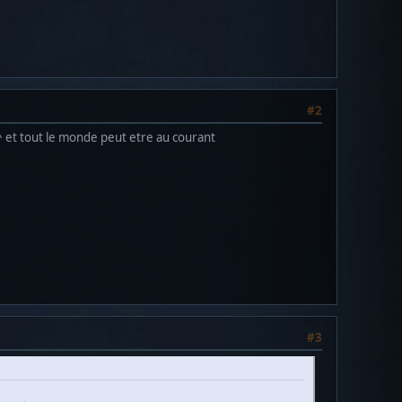
#2
^ et tout le monde peut etre au courant
#3