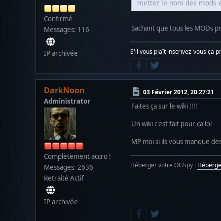
mettez le nom des mods en
Confirmé
Sachant que tous les MODs pr
Messages: 116
S'il vous plaît inscrivez-vous ça 
IP archivée
DarkNoon
03 Février 2012, 20:27:21
Administrator
Faites ça sur le wiki !!!!
Un wiki c'est fait pour ça lol
MP moi si ils vous manque des
Complètement accro !
Héberger votre OGSpy :
Héberg
Messages: 2636
Retraité Actif
IP archivée