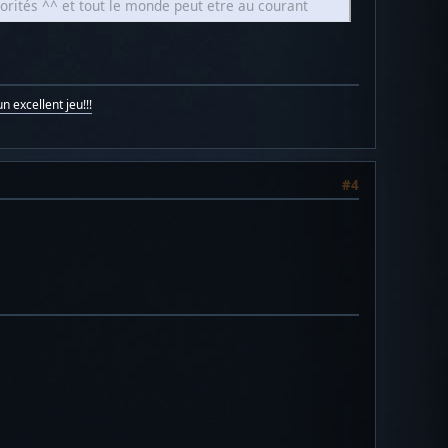
rités ^^ et tout le monde peut etre au courant
n excellent jeu!!!
#4