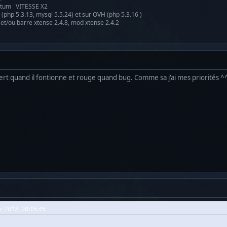
antum VITESSE X2
(php 5.3.13, mysql 5.5.24) et sur OVH (php 5.3.16 )
 et/ou barre xtense 2.4.8, mod xtense 2.4.2
rt quand il fontionne et rouge quand bug. Comme sa j'ai mes priorités ^
er 2012, 20:15:45