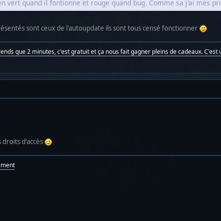
 vert quand il fontionne et rouge quand bug. Comme sa j'ai mes prio
ésentés sont ceux de l'autoupdate ils sont tous censé fonctionner
prends que 2 minutes, c'est gratuit et ça nous fait gagner pleins de cadeaux. C'est u
 droits d'accès
ement