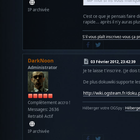
MP moi si ils vous manque
IP archivée
C'est ce que je pensais faire d
rapide... après il n'y auras plu
S'il vous plaît inscrivez-vous ça 
DarkNoon
03 Février 2012, 23:42:39
Administrator
Je te laisse t'inscrire. (Je doi
De plus dokuwiki supporte les
http://wiki.ogsteam.fr/dok
Complètement accro !
Héberger votre OGSpy :
Héberg
Messages: 2636
Retraité Actif
IP archivée