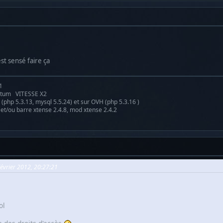
est sensé faire ça
1
antum VITESSE X2
(php 5.3.13, mysql 5.5.24) et sur OVH (php 5.3.16 )
 et/ou barre xtense 2.4.8, mod xtense 2.4.2
Février 2012, 20:27:21
ol