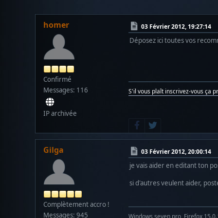
homer
03 Février 2012, 19:27:14
Déposez ici toutes vos recom
Confirmé
Messages: 116
S'il vous plaît inscrivez-vous ça 
IP archivée
Gilga
03 Février 2012, 20:00:14
je vais aider en editant ton 
si d'autres veulent aider, post
Complètement accro !
Messages: 945
Windows seven pro, Firefox 15.0.