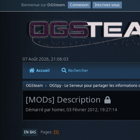
Bienvenue sur
OGSteam
.
Connexion
Inscrivez-vous
07 Août 2026, 21:06:03
Accueil
Rechercher
OGSteam
OGSpy - Le Serveur pour partager les informations d
►
[MODs] Description
Démarré par homer, 03 Février 2012, 19:27:14
Pages
EN BAS
1