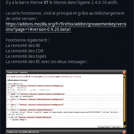
Il y a la barre Xtense
ET
le Xtense dans Ogame 2.4.0.10 actifs
La carto fonctionne, c'est le principal et grâce au téléchargement
de cette version :
https://addons.mozilla.org/fr/firefox/addon/greasemonkey/versi
ons/?page=1#version-0.9.20.beta1
Fonctionne également :
La remonté des RE
La remonté des CDR
La remonté des Expés
La remonté des RC avec ces deux messages :