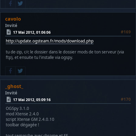
cavolo
Invité
#169
17 Mai 2012, 01:06:06
http://update.ogsteam.fr/mods/download.php
tu de-zip, c/c le dossier dans le dossier mods de ton serveur (via
ftp), et ensuite tu l'installe via ogspy.
_ghost_
Invité
#170
17 Mai 2012, 05:09:16
OGSpy 3.1.0
mod Xtense 2.4.0
script Xtense GM 2.4.0.10
toolbar dégagée !
tout remarche avec chrome et FF