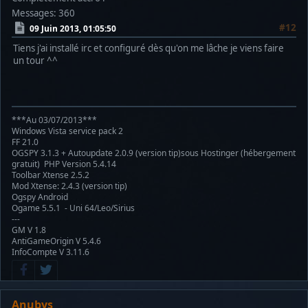
Messages: 360
#12
09 Juin 2013, 01:05:50
Tiens j'ai installé irc et configuré dès qu'on me lâche je viens faire
un tour ^^
***Au 03/07/2013***
Windows Vista service pack 2
FF 21.0
OGSPY 3.1.3 + Autoupdate 2.0.9 (version tip)sous Hostinger (hébergement
gratuit) PHP Version 5.4.14
Toolbar Xtense 2.5.2
Mod Xtense: 2.4.3 (version tip)
Ogspy Android
Ogame 5.5.1 - Uni 64/Leo/Sirius
---
GM V 1.8
AntiGameOrigin V 5.4.6
InfoCompte V 3.11.6
Anubys