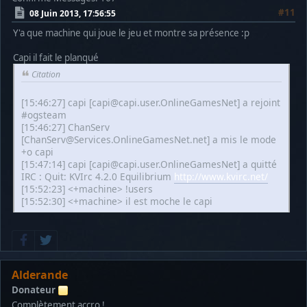
#11
08 Juin 2013, 17:56:55
Y'a que machine qui joue le jeu et montre sa présence :p
Capi il fait le planqué
Citation
[15:46:27] capi [capi@capi.user.OnlineGamesNet] a rejoint
#ogsteam
[15:46:27] ChanServ
[ChanServ@Services.OnlineGamesNet.net] a mis le mode
+o capi
[15:47:14] capi [capi@capi.user.OnlineGamesNet] a quitté
IRC : Quit: KVIrc 4.2.0 Equilibrium
http://www.kvirc.net/
[15:52:23] <+machine> !users
[15:52:30] <+machine> il est moche le capi
Alderande
Donateur
Complètement accro !