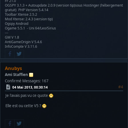
FF 21.0
OGSPY 3.1.3 + Autoupdate 2.0.9 (version tip)sous Hostinger (hébergement
gratuit) PHP Version 5.4.14
Toolbar Xtense 2.5.2
Mod Xtense: 2.4.3 (version tip)
Ogspy Android
Ogame 5.5.1 - Uni 64/Leo/Sirius
---
GM V 1.8
AntiGameOrigin V 5.4.6
InfoCompte V 3.11.6
Anubys
Ami Staffien
Confirmé
Messages: 167
#4
04 Mai 2013, 00:30:14
Je l'avais pas vu ce quote
Elle est ou cette V5 ?