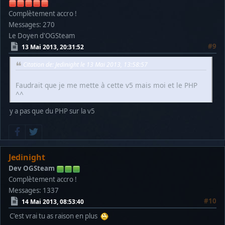
Complètement accro !
Messages: 270
Le Doyen d'OGSteam
#9
13 Mai 2013, 20:31:52
Citation de: Jedinight le 13 Mai 2013, 13:58:57
Faudrait que je me mette à cette v5 mais moi et le PHP
^^
y a pas que du PHP sur la v5
Jedinight
Dev OGSteam
Complètement accro !
Messages: 1337
#10
14 Mai 2013, 08:53:40
C'est vrai tu as raison en plus