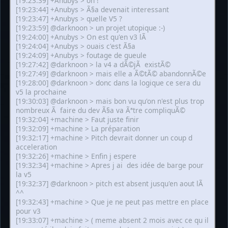
[19:23:39] +Anubys > oh !
[19:23:44] +Anubys > Ã§a devenait interessant
[19:23:47] +Anubys > quelle V5 ?
[19:23:59] @darknoon > un projet utopique :-)
[19:24:00] +Anubys > On est qu'en v3 lÃ
[19:24:04] +Anubys > ouais c'est Ã§a
[19:24:09] +Anubys > foutage de gueule
[19:27:42] @darknoon > la v4 a dÃ©jÃ existÃ©
[19:27:49] @darknoon > mais elle a Ã©tÃ© abandonnÃ©e
[19:28:00] @darknoon > donc dans la logique ce sera du
v5 la prochaine
[19:30:03] @darknoon > mais bon vu qu'on n'est plus trop
nombreux Ã faire du dev Ã§a va Ãªtre compliquÃ©
[19:32:04] +machine > Faut juste finir
[19:32:09] +machine > La préparation
[19:32:17] +machine > Pitch devrait donner un coup d
acceleration
[19:32:26] +machine > Enfin j espere
[19:32:34] +machine > Apres j ai des idée de barge pour
la v5
[19:32:37] @darknoon > pitch est absent jusqu'en aout lÃ
^^
[19:32:43] +machine > Que je ne peut pas mettre en place
pour v3
[19:33:07] +machine > ( meme absent 2 mois avec ce qu il