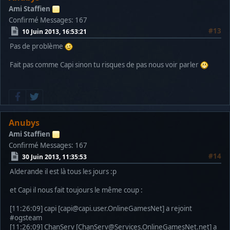
Ami Staffien
Confirmé
Messages: 167
#13
10 Juin 2013, 16:53:21
Pas de problème
Fait pas comme Capi sinon tu risques de pas nous voir parler
Anubys
Ami Staffien
Confirmé
Messages: 167
#14
30 Juin 2013, 11:35:53
Alderande il est là tous les jours :p
et Capi il nous fait toujours le même coup :
[11:26:09] capi [capi@capi.user.OnlineGamesNet] a rejoint
#ogsteam
[11:26:09] ChanServ [ChanServ@Services.OnlineGamesNet.net] a