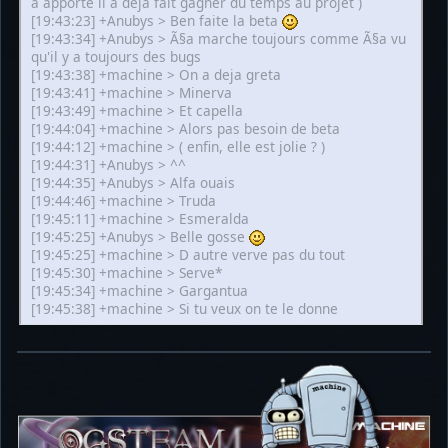
a apporté il a deja fait gagner du temps au projet )
[19:43:23] +Anubys > Ben faite la beta
[19:43:34] +Anubys > Ã§a marche toujours comme Ã§a vu
qu'il y a toujours des bugs
[19:43:38] +machine > On a deja greta
[19:43:41] +machine > Minerva
[19:43:49] +machine > Et capella
[19:44:04] +machine > Alors pas besoin de beta
[19:44:12] +machine > ( enfin, elle est jolie ? )
[19:44:31] +Anubys > ^^
[19:44:35] +Anubys > Alfa ouais
[19:44:46] +machine > Truda
[19:45:11] +machine > Esmeralda
[19:45:25] +Anubys > Belle gosse
[19:45:25] +machine > D autre verve pas du tout
[19:45:30] +machine > Serve*
[19:45:34] +machine > Gargantua
[19:45:38] +machine > Si tu veux on te le donne