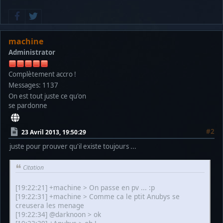
machine
Administrator
Complètement accro !
Messages: 1137
On est tout juste ce qu'on
se pardonne
#2
23 Avril 2013, 19:50:29
juste pour prouver qu'il existe toujours ...
Citation
[19:22:21] +machine > On passe en pv ... :p
[19:22:31] +machine > Comme ca le ptit Anubys se
creusera les menage
[19:22:34] @darknoon > ok