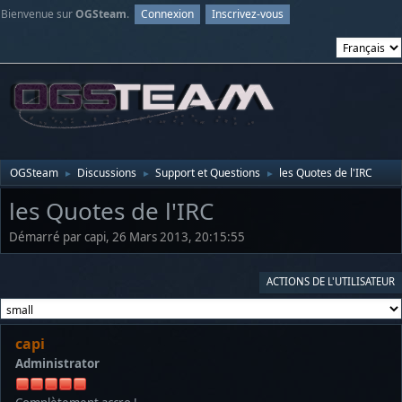
Bienvenue sur
OGSteam
.
Connexion
Inscrivez-vous
OGSteam
Discussions
Support et Questions
les Quotes de l'IRC
►
►
►
les Quotes de l'IRC
Démarré par capi, 26 Mars 2013, 20:15:55
ACTIONS DE L'UTILISATEUR
capi
Administrator