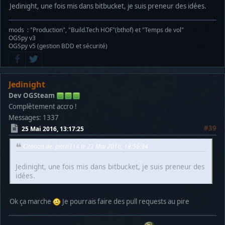
Jedinight, une fois mis dans bitbucket, je suis preneur des idées.
mods : "Production", "Build.Tech HOF"(bthof) et "Temps de vol"
OGSpy v3
OGSpy v5 (gestion BDD et sécurité)
Jedinight
Dev OGSteam
Complètement accro !
Messages: 1337
#39
25 Mai 2016, 13:17:25
Citation de: pitch314 le 22 Mai 2016, 18:56:34
Jedinight, une fois mis dans bitbucket, je suis preneur des
idées.
Ok ça marche
Je pourrais faire des pull requests au pire