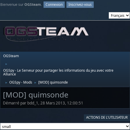
Bienvenue sur
OGSteam
.
Connexion
Inscrivez-vous
OGSteam
►
OGSpy - Le Serveur pour partager les informations du jeu avec votre
Alliance
OGSpy - Mods
[MOD] quimsonde
►
►
[MOD] quimsonde
Démarré par bdd_1, 28 Mars 2013, 12:00:51
ACTIONS DE L'UTILISATEUR