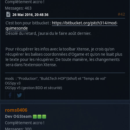
Complètement accro !
Messages: 463
#42
26 Mai 2016, 20:48:36
C'est bon pour bitbucket :
https://bitbucket.org/pitch314/mod-
quimesonde
Désolé du retard, j'aurai du le faire août dernier.
Pour récupérer les infos avec la toolbar Xtense, je crois qu'on
récupérer les balises coordonnées d'Ogame et qu'on ne lisait plus
le texte pour les récupérer. De toute manière, les changements
sera dans l'extension Xtense.
mods : "Production", "Build.Tech HOF"(bthof) et "Temps de vol"
OGSpy v3
OGSpy v5 (gestion BDD et sécurité)
roms0406
Dev OGSteam
Complètement accro !
Messages: 300