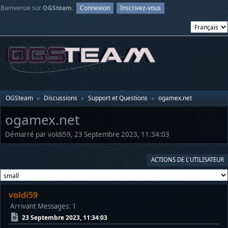
Bienvenue sur
OGSteam
.
Connexion
Inscrivez-vous
OGSteam
Discussions
Support et Questions
ogamex.net
►
►
►
ogamex.net
Démarré par voldi59, 23 Septembre 2023, 11:34:03
ACTIONS DE L'UTILISATEUR
voldi59
Arrivant
Messages: 1
23 Septembre 2023, 11:34:03