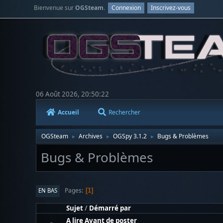
Bienvenue sur
OGSteam
.
Connexion
Inscrivez-vous
06 Août 2026, 20:50:22
Accueil
Rechercher
OGSteam
Archives
OGSpy 3.1.2
Bugs & Problèmes
►
►
►
Bugs & Problèmes
Pages
EN BAS
1
Sujet
/
Démarré par
A lire Avant de poster