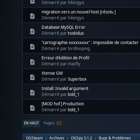
Démarré par hikingyo
migration vers un nouvel host [résolu ]
Démarré par hikingyo
Database MySQL Error
Démarré par
toskidus
"cartographie xxxxxxxxx" : impossible de contacter 
Démarré par lordlooping
Erreur d'édition de Profil
Démarré par macfly
Xtense GM
Démarré par
Superbox
Install: Invalid argument
Démarré par
bdd_1
[MOD hof] Production
Démarré par
bdd_1
Pages
EN HAUT
1
OGSteam
Archives
OGSpy 3.1.2
Bugs & Problèmes
►
►
►