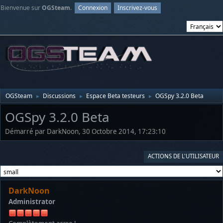
Bienvenue sur
OGSteam
.
Connexion
Inscrivez-vous
OGSteam
Discussions
Espace Beta testeurs
OGSpy 3.2.0 Beta
►
►
►
OGSpy 3.2.0 Beta
Démarré par DarkNoon, 30 Octobre 2014, 17:23:10
ACTIONS DE L'UTILISATEUR
DarkNoon
Administrator