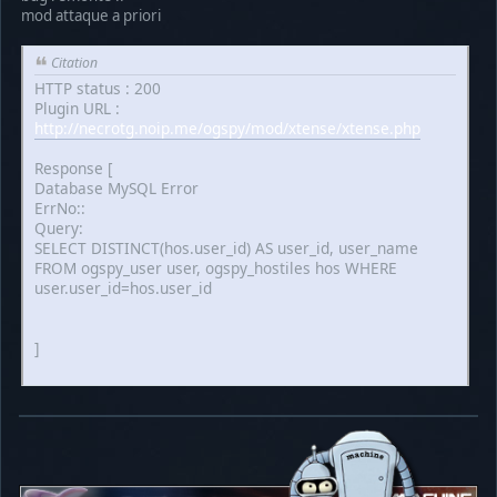
mod attaque a priori
Citation
HTTP status : 200
Plugin URL :
http://necrotg.noip.me/ogspy/mod/xtense/xtense.php
Response [
Database MySQL Error
ErrNo::
Query:
SELECT DISTINCT(hos.user_id) AS user_id, user_name
FROM ogspy_user user, ogspy_hostiles hos WHERE
user.user_id=hos.user_id
]