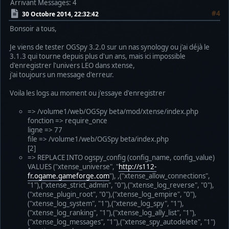
Arrivant
Messages: 4
#4
30 Octobre 2014, 22:32:42
Bonsoir a tous,
Je viens de tester OGSpy 3.2.0 sur un nas synology ou j'ai déjà le
3.1.3 qui tourne depuis plus d'un ans, mais ici impossible
d'enregistrer l'univers LEO dans xtense,
j'ai toujours un message d'erreur.
Voila les logs au moment ou j'essaye d'enregistrer
=> /volume1/web/OGSpy beta/mod/xtense/index.php
fonction => require_once
ligne => 77
file => /volume1/web/OGSpy beta/index.php
[2]
=> REPLACE INTO ogspy_config (config_name, config_value)
VALUES ("xtense_universe", "
http://s112-
fr.ogame.gameforge.com
"), ,("xtense_allow_connections",
"1"),("xtense_strict_admin", "0"),("xtense_log_reverse", "0"),
("xtense_plugin_root", "0"),("xtense_log_empire", "0"),
("xtense_log_system", "1"),("xtense_log_spy", "1"),
("xtense_log_ranking", "1"),("xtense_log_ally_list", "1"),
("xtense_log_messages", "1"),("xtense_spy_autodelete", "1")