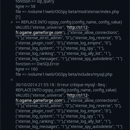
fonction => sql_query
ligne => 58
file => /volume1/web/OGSpy beta/mod/xtense/index.php
[1]
=> REPLACE INTO ogspy_config (config_name, config_value)
VALUES ("xtense_universe", "
http://s112-
fr.ogame.gameforge.com
"), ,("xtense_allow_connections",
"1"),("xtense_strict_admin", "0"),("xtense_log_reverse", "0"),
("xtense_plugin_root", "0"),("xtense_log_empire", "0"),
("xtense_log_system", "1"),("xtense_log_spy", "1"),
("xtense_log_ranking", "1"),("xtense_log_ally_list", "1"),
("xtense_log_messages", "1"),("xtense_spy_autodelete", "1")
fonction => DieSQLError
ligne => 160
file => /volume1/web/OGSpy beta/includes/mysql.php
30/10/2014 21:55:18 : Erreur critique mysql - Req :
REPLACE INTO ogspy_config (config_name, config_value)
VALUES ("xtense_universe", "
http://s112-
fr.ogame.gameforge.com
"), ,("xtense_allow_connections",
"1"),("xtense_strict_admin", "0"),("xtense_log_reverse", "0"),
("xtense_plugin_root", "0"),("xtense_log_empire", "0"),
("xtense_log_system", "1"),("xtense_log_spy", "1"),
("xtense_log_ranking", "1"),("xtense_log_ally_list", "1"),
("xtense_log_messages", "1"),("xtense_spy_autodelete", "1")