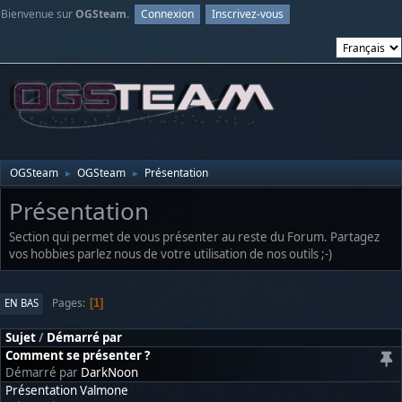
Bienvenue sur
OGSteam
.
Connexion
Inscrivez-vous
OGSteam
OGSteam
Présentation
►
►
Présentation
Section qui permet de vous présenter au reste du Forum. Partagez
vos hobbies parlez nous de votre utilisation de nos outils ;-)
Pages
EN BAS
1
Sujet
/
Démarré par
Comment se présenter ?
Démarré par
DarkNoon
Présentation Valmone