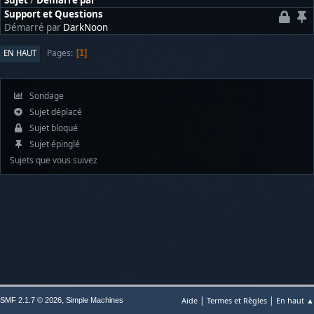
Sujet
/
Démarré par
Support et Questions
Démarré par
DarkNoon
Pages
EN HAUT
1
Sondage
Sujet déplacé
Sujet bloqué
Sujet épinglé
Sujets que vous suivez
|
|
,
Aide
Termes et Règles
En haut ▲
SMF 2.1.7 © 2026
Simple Machines