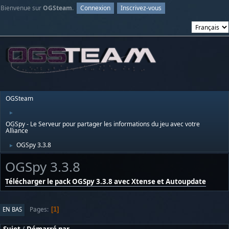
Bienvenue sur
OGSteam
.
Connexion
Inscrivez-vous
OGSteam
►
OGSpy - Le Serveur pour partager les informations du jeu avec votre
Alliance
OGSpy 3.3.8
►
OGSpy 3.3.8
Télécharger le pack OGSpy 3.3.8 avec Xtense et Autoupdate
Pages
EN BAS
1