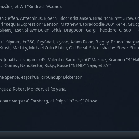
González, et Will "Kindred" Wagner.
van Geffen, Antechinus, Bjoern "Bloc" Kristiansen, Brad "IchBin™" Grow, 
Karl "RegularExpression" Benson, Matthew "Labradoodle-360" Kerle, Grudg
SiNaN]" Eser, Shawn Bulen, Shitiz "Dragooon" Garg, Theodore "Orstio" Hil
Lex" Kilpinen, br360, GigaWatt, ziycon, Adam Tallon, Bigguy, Bruno "marga
Krash, Mashby, Michael Colin Blaber, Old Fossil, S-Ace, shadav, Steve, S
w, Jonathan "vbgamer45" Valentin, Sami "SychO" Mazouz, Brannon "B" Hal
k." Gomez, NanoSector, Ricky., Russell "NEND" Najar, et SA™.
aeme Spence, et Joshua "groundup" Dickerson.
nguez, Robert Monden, et Relyana.
"cσσкιє мσηѕтєя" Forsberg, et Ralph "[n3rve]" Otowo.