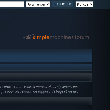
tre projet, contre vents et marées. Nous n'y serions pas
nsi que pour vos retours, vos rapports de bugs et vos avis.