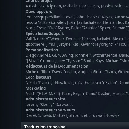
Chef de projet
Aleksi "Lex" Kilpinen, Michele "Illori" Davis, Jessica "Suki" 
Développeurs
Jon "Sesquipedalian" Stovell, John "live627" Rayes, Aaron 
Jessica "Suki" González, Juan "JayBachatero" Hernandez, 
Norv, Oscar "Ozp" Rydhé, Peter "Arantor" Spicer, Selman "[
Spécialistes Support
Will "Kindred" Wagner, Doug Heffernan, lurkalot, Aleksi "
gbsothere, JimM, Justyne, Kat, Kevin "greyknight17" Hou, 
Personnalisation
Diego Andrés, GL700Wing, Johnnie "TwitchisMental" Balle
"JBlaze" Clemons, Joey "Tyrsson" Smith, Kays, Michael "Mic
Rédacteurs de la Documentation
Michele "Illori" Davis, Irisado, AngelinaBelle, Chainy, Gr
Localisateurs
Nikola "Dzonny" Novaković, m4z, Francisco "d3vcho" Domí
Marketing
Adish "(F.L.A.M.E.R)" Patel, Bryan "Runic" Deakin, Marcus 
Administrateurs Site
Jeremy "SleePy" Darwood.
Administrateurs Serveurs
Derek Schwab, Michael Johnson, et Liroy van Hoewijk.
Traduction française