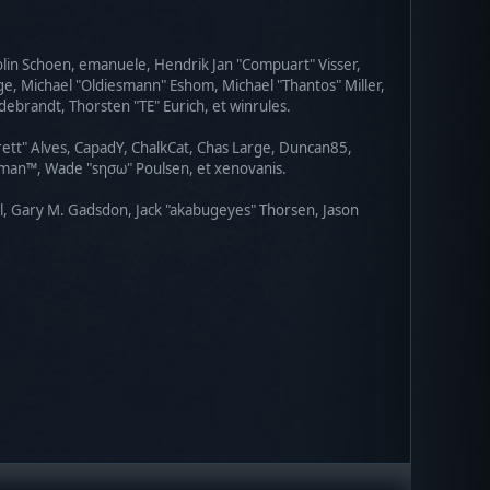
Colin Schoen, emanuele, Hendrik Jan "Compuart" Visser,
e, Michael "Oldiesmann" Eshom, Michael "Thantos" Miller,
debrandt, Thorsten "TE" Eurich, et winrules.
rett" Alves, CapadY, ChalkCat, Chas Large, Duncan85,
torman™, Wade "sησω" Poulsen, et xenovanis.
l, Gary M. Gadsdon, Jack "akabugeyes" Thorsen, Jason