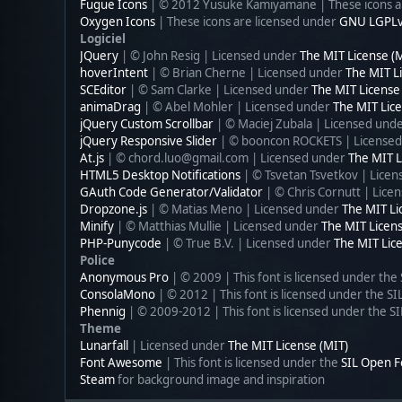
Fugue Icons
| © 2012 Yusuke Kamiyamane | These icons ar
Oxygen Icons
| These icons are licensed under
GNU LGPL
Logiciel
JQuery
| © John Resig | Licensed under
The MIT License (
hoverIntent
| © Brian Cherne | Licensed under
The MIT L
SCEditor
| © Sam Clarke | Licensed under
The MIT License
animaDrag
| © Abel Mohler | Licensed under
The MIT Lice
jQuery Custom Scrollbar
| © Maciej Zubala | Licensed und
jQuery Responsive Slider
| © booncon ROCKETS | License
At.js
| © chord.luo@gmail.com | Licensed under
The MIT L
HTML5 Desktop Notifications
| © Tsvetan Tsvetkov | Lice
GAuth Code Generator/Validator
| © Chris Cornutt | Lic
Dropzone.js
| © Matias Meno | Licensed under
The MIT Li
Minify
| © Matthias Mullie | Licensed under
The MIT Licens
PHP-Punycode
| © True B.V. | Licensed under
The MIT Lic
Police
Anonymous Pro
| © 2009 | This font is licensed under the
ConsolaMono
| © 2012 | This font is licensed under the S
Phennig
| © 2009-2012 | This font is licensed under the S
Theme
Lunarfall
| Licensed under
The MIT License (MIT)
Font Awesome
| This font is licensed under the
SIL Open F
Steam
for background image and inspiration