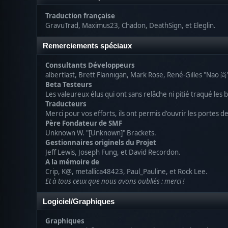
Traduction française
GravuTrad, Maximus23, Chadon, DeathSign, et Eleglin.
Remerciements spéciaux
Consultants Développeurs
albertlast, Brett Flannigan, Mark Rose, René-Gilles "Nao 
Beta Testeurs
Les valeureux élus qui ont sans relâche ni pitié traqué les
Traducteurs
Merci pour vos efforts, ils ont permis d'ouvrir les portes 
Père Fondateur de SMF
Unknown W. "[Unknown]" Brackets.
Gestionnaires originels du Projet
Jeff Lewis, Joseph Fung, et David Recordon.
A la mémoire de
Crip, K@, metallica48423, Paul_Pauline, et Rock Lee.
Et à tous ceux que nous avons oubliés : merci !
Logiciel/Graphiques
Graphiques