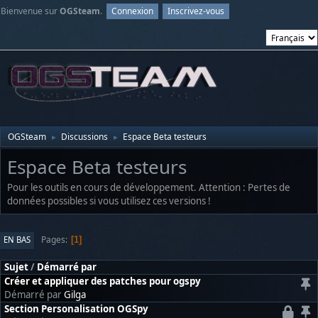
Bienvenue sur
OGSteam
.
Connexion
Inscrivez-vous
OGSteam
Discussions
Espace Beta testeurs
►
►
Espace Beta testeurs
Pour les outils en cours de développement. Attention : Pertes de
données possibles si vous utilisez ces versions !
Pages
EN BAS
1
Sujet
/
Démarré par
Créer et appliquer des patches pour ogspy
Démarré par
Gilga
Section Personalisation OGSpy