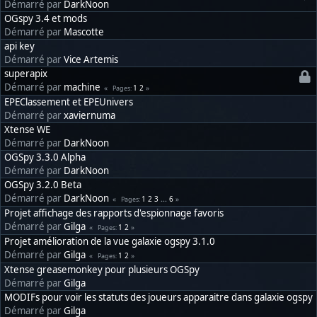
Démarré par
DarkNoon
OGspy 3.4 et mods
Démarré par
Mascotte
api key
Démarré par
Vice Artemis
superapix
Démarré par
machine
1
2
Pages
EPEClassement et EPEUnivers
Démarré par
xaviernuma
Xtense WE
Démarré par
DarkNoon
OGSpy 3.3.0 Alpha
Démarré par
DarkNoon
OGSpy 3.2.0 Beta
Démarré par
DarkNoon
1
2
3
...
6
Pages
Projet affichage des rapports d'espionnage favoris
Démarré par
Gilga
1
2
Pages
Projet amélioration de la vue galaxie ogspy 3.1.0
Démarré par
Gilga
1
2
Pages
Xtense greasemonkey pour plusieurs OGSpy
Démarré par
Gilga
MODIFs pour voir les statuts des joueurs apparaitre dans galaxie ogspy
Démarré par
Gilga