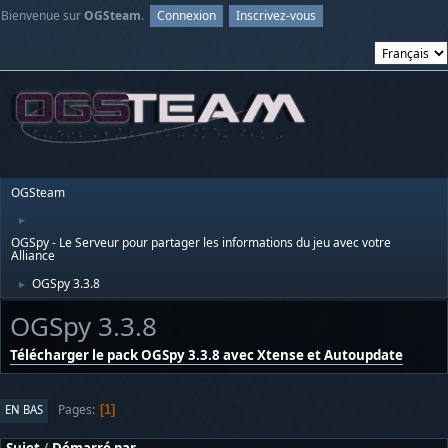
Bienvenue sur
OGSteam
.
Connexion
Inscrivez-vous
OGSteam
►
OGSpy - Le Serveur pour partager les informations du jeu avec votre
Alliance
OGSpy 3.3.8
►
OGSpy 3.3.8
Télécharger le pack OGSpy 3.3.8 avec Xtense et Autoupdate
Pages
EN BAS
1