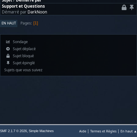
Sujet
/
Démarré par
Support et Questions
Démarré par
DarkNoon
Pages
EN HAUT
1
Sondage
Sujet déplacé
Sujet bloqué
Sujet épinglé
Sujets que vous suivez
|
|
,
Aide
Termes et Règles
En haut ▲
SMF 2.1.7 © 2026
Simple Machines