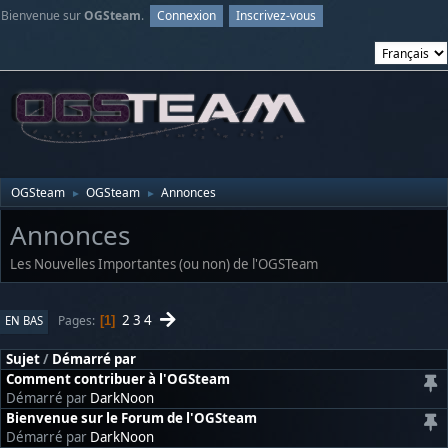
Bienvenue sur
OGSteam
.
Connexion
Inscrivez-vous
OGSteam
OGSteam
Annonces
►
►
Annonces
Les Nouvelles Importantes (ou non) de l'OGSTeam
2
3
4
Pages
EN BAS
1
Sujet
/
Démarré par
Comment contribuer à l'OGSteam
Démarré par
DarkNoon
Bienvenue sur le Forum de l'OGSteam
Démarré par
DarkNoon