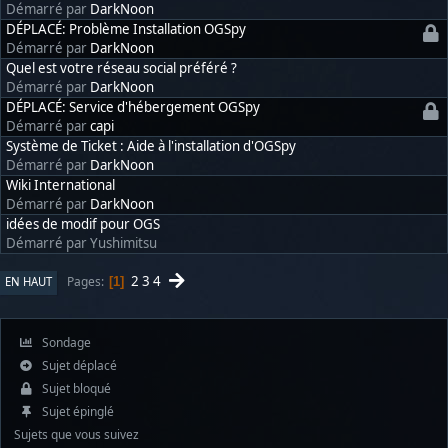
Démarré par
DarkNoon
DÉPLACÉ: Problème Installation OGSpy
Démarré par
DarkNoon
Quel est votre réseau social préféré ?
Démarré par
DarkNoon
DÉPLACÉ: Service d'hébergement OGSpy
Démarré par
capi
Système de Ticket : Aide à l'installation d'OGSpy
Démarré par
DarkNoon
Wiki International
Démarré par
DarkNoon
idées de modif pour OGS
Démarré par Yushimitsu
2
3
4
Pages
EN HAUT
1
Sondage
Sujet déplacé
Sujet bloqué
Sujet épinglé
Sujets que vous suivez