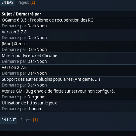
Pages
EN BAS
1
Sujet
/
Démarré par
OGame 6.3.5 : Problème de récupération des RC
Démarré par
DarkNoon
Version 2.7.8
Démarré par
DarkNoon
[Mod] Xtense
Démarré par
DarkNoon
Mise à jour Firefox et Chrome
Démarré par
DarkNoon
Version 2.7.6
Démarré par
DarkNoon
Support des autres plugins populaires (Antigame, ...)
Démarré par
DarkNoon
Xtense GM - Bug envoie de flotte sur serveur non configuré.
Démarré par
Dergonic
Utilisation de https sur le jeux
Démarré par
rhodan
Pages
EN HAUT
1