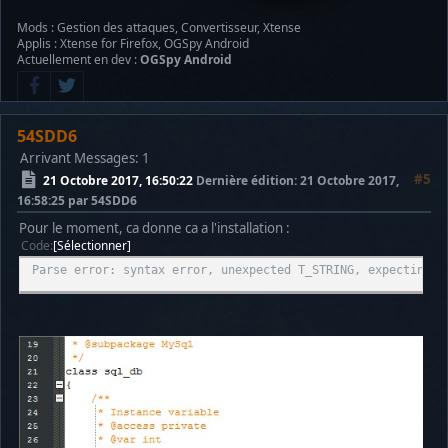
Mods : Gestion des attaques, Convertisseur, Xtense
Applis : Xtense for Firefox, OGSpy Android
Actuellement en dev :
OGSpy Android
54SDD6
Arrivant
Messages: 1
#5
21 Octobre 2017, 16:50:22
Dernière édition
: 21 Octobre 2017,
16:58:25 par 54SDD6
Pour le moment, ca donne ca a l'installation :
Code
Sélectionner
Parse error: syntax error, unexpected T_STRING, expecting T