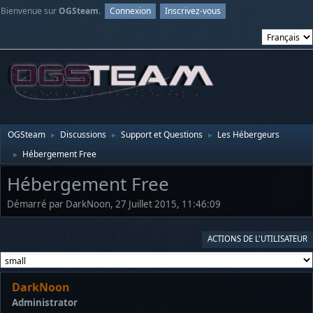
Bienvenue sur
OGSteam
.
Connexion
Inscrivez-vous
OGSteam
Discussions
Support et Questions
Les Hébergeurs
►
►
►
Hébergement Free
►
Hébergement Free
Démarré par DarkNoon, 27 Juillet 2015, 11:46:09
ACTIONS DE L'UTILISATEUR
DarkNoon
Administrator