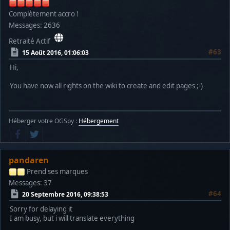
Complètement accro !
Messages: 2636
Retraité Actif
#63
15 Août 2016, 01:06:03
Hi,
You have now all rights on the wiki to create and edit pages ;-)
Héberger votre OGSpy :
Hébergement
pandaren
Prend ses marques
Messages: 37
#64
20 Septembre 2016, 09:38:53
Sorry for delaying it
I am busy, but i will translate everything