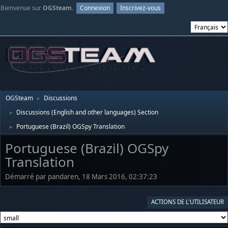
Bienvenue sur
OGSteam
.
Connexion
Inscrivez-vous
OGSteam
Discussions
►
Discussions (English and other languages) Section
►
Portuguese (Brazil) OGSpy Translation
►
Portuguese (Brazil) OGSpy
Translation
Démarré par pandaren, 18 Mars 2016, 02:37:23
ACTIONS DE L'UTILISATEUR