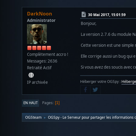
DarkNoon
30 Mai 2017, 15:01:59
Administrator
Bonjour,
La version 2.7.6 du module N
Cette version est une simple m
Complètement accro !
Elle corrige aussi un bug qui 
Messages: 2636
Si vous avez des soucis avec ce
Retraité Actif
Héberger votre OGSpy :
Héberg
IP archivée
Pages
EN HAUT
1
OGSteam
OGSpy - Le Serveur pour partager les informations d
►