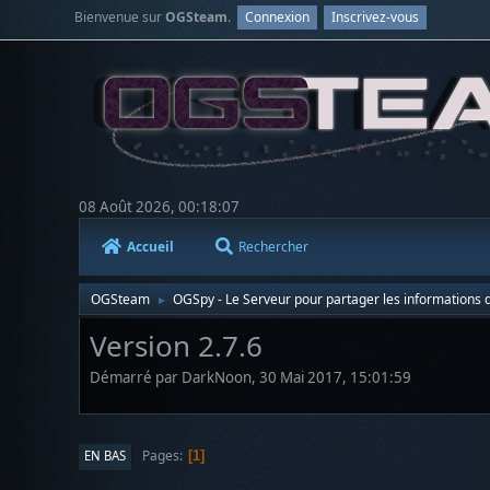
Bienvenue sur
OGSteam
.
Connexion
Inscrivez-vous
08 Août 2026, 00:18:07
Accueil
Rechercher
OGSteam
OGSpy - Le Serveur pour partager les informations d
►
Version 2.7.6
Démarré par DarkNoon, 30 Mai 2017, 15:01:59
Pages
EN BAS
1