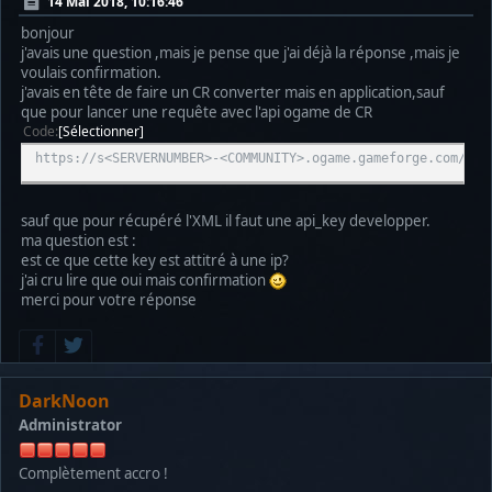
14 Mai 2018, 10:16:46
bonjour
j'avais une question ,mais je pense que j'ai déjà la réponse ,mais je
voulais confirmation.
j'avais en tête de faire un CR converter mais en application,sauf
que pour lancer une requête avec l'api ogame de CR
Code
Sélectionner
https://s<SERVERNUMBER>-<COMMUNITY>.ogame.gameforge.com/api
sauf que pour récupéré l'XML il faut une api_key developper.
ma question est :
est ce que cette key est attitré à une ip?
j'ai cru lire que oui mais confirmation
merci pour votre réponse
DarkNoon
Administrator
Complètement accro !