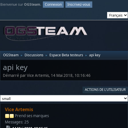
Bienvenue sur
OGSteam
.
Connexion
Inscrivez-vous
OGSteam
Discussions
Espace Beta testeurs
api key
►
►
►
api key
Démarré par Vice Artemis, 14 Mai 2018, 10:16:46
ACTIONS DE L'UTILISATEUR
Vice Artemis
Prend ses marques
Messages: 25