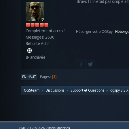
Bravo ! Il n'était pas simple à t
Complètement accro !
Héberger votre OGSpy :
Héberg
Messages: 2636
Retraité Actif
IP archivée
Pages
EN HAUT
1
OGSteam
Discussions
Support et Questions
ogspy 3.3.X
►
►
►
,
SMF 2.1.7 © 2026
Simple Machines