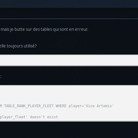
 mais je butte sur des tables qui sont en erreur.
lle toujours utilisé?
:
M TABLE_RANK_PLAYER_FLEET WHERE player='Vice Artemis'
player_fleet' doesn't exist