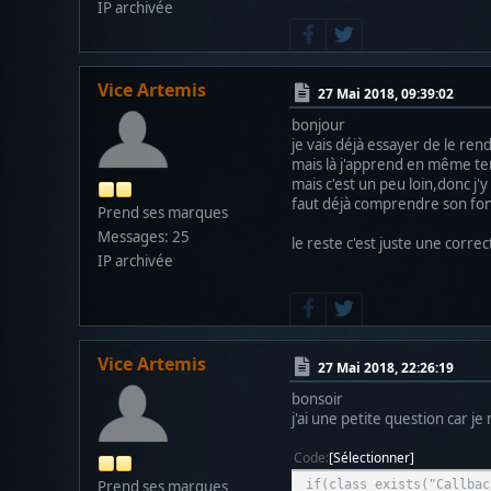
IP archivée
Vice Artemis
27 Mai 2018, 09:39:02
bonjour
je vais déjà essayer de le re
mais là j'apprend en même tem
mais c'est un peu loin,donc j'
faut déjà comprendre son fon
Prend ses marques
Messages: 25
le reste c'est juste une corre
IP archivée
Vice Artemis
27 Mai 2018, 22:26:19
bonsoir
j'ai une petite question car j
Code
Sélectionner
if(class_exists("Callbac
Prend ses marques