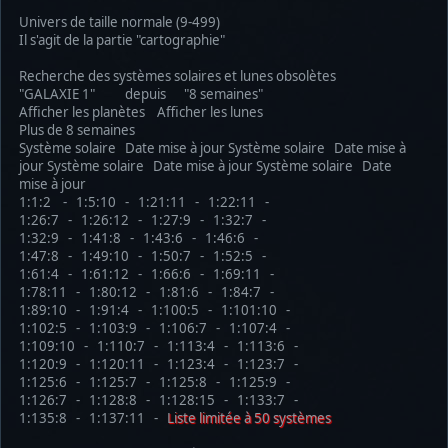
Univers de taille normale (9-499)
Il s'agit de la partie "cartographie"
Recherche des systèmes solaires et lunes obsolètes
"GALAXIE 1" depuis "8 semaines"
Afficher les planètes Afficher les lunes
Plus de 8 semaines
Système solaire Date mise à jour Système solaire Date mise à
jour Système solaire Date mise à jour Système solaire Date
mise à jour
1:1:2 - 1:5:10 - 1:21:11 - 1:22:11 -
1:26:7 - 1:26:12 - 1:27:9 - 1:32:7 -
1:32:9 - 1:41:8 - 1:43:6 - 1:46:6 -
1:47:8 - 1:49:10 - 1:50:7 - 1:52:5 -
1:61:4 - 1:61:12 - 1:66:6 - 1:69:11 -
1:78:11 - 1:80:12 - 1:81:6 - 1:84:7 -
1:89:10 - 1:91:4 - 1:100:5 - 1:101:10 -
1:102:5 - 1:103:9 - 1:106:7 - 1:107:4 -
1:109:10 - 1:110:7 - 1:113:4 - 1:113:6 -
1:120:9 - 1:120:11 - 1:123:4 - 1:123:7 -
1:125:6 - 1:125:7 - 1:125:8 - 1:125:9 -
1:126:7 - 1:128:8 - 1:128:15 - 1:133:7 -
1:135:8 - 1:137:11 -
Liste limitée à 50 systèmes