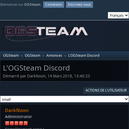
Bienvenue sur
OGSteam
.
Connexion
Inscrivez-vous
OGSteam
OGSteam
Annonces
L'OGSteam Discord
►
►
►
L'OGSteam Discord
Démarré par DarkNoon, 14 Mars 2018, 13:40:25
ACTIONS DE L'UTILISATEUR
DarkNoon
Administrator