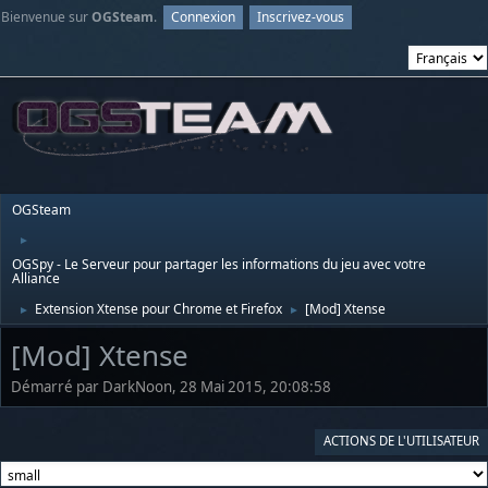
Bienvenue sur
OGSteam
.
Connexion
Inscrivez-vous
OGSteam
►
OGSpy - Le Serveur pour partager les informations du jeu avec votre
Alliance
Extension Xtense pour Chrome et Firefox
[Mod] Xtense
►
►
[Mod] Xtense
Démarré par DarkNoon, 28 Mai 2015, 20:08:58
ACTIONS DE L'UTILISATEUR