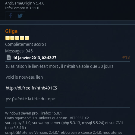
AntiGameOrigin V 5.4.6
InfoCompte V 3.11.6
Gilga
Complètement accro !
Messages: 945
#18
16 Janvier 2013, 02:42:27
tu as raison le lien était mort , il n'était valable que 30 jours
voici le nouveau lien
http://dl.free.fr/htnb491CS
ps: j'ai édité la tête du topic
Windows seven pro, Firefox 15.0.1
Dans ogame v5.1.x univers quantum VITESSE X2
sur ogspy 3.1.0, sur wamp server (php 5.3.13, mysql 5.5.24) et sur OVH
(php 5.3.16 )
script GM xtense Version: 2.4.8.1 et/ou barre xtense 2.4.8, mod xtense