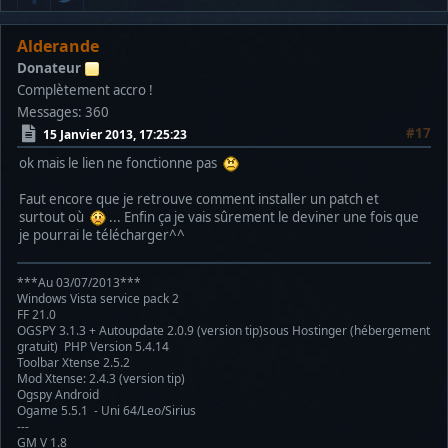
Alderande
Donateur
Complètement accro !
Messages: 360
#17
15 Janvier 2013, 17:25:23
ok mais le lien ne fonctionne pas
Faut encore que je retrouve comment installer un patch et
surtout où
... Enfin ça je vais sûrement le deviner une fois que
je pourrai le télécharger^^
***Au 03/07/2013***
Windows Vista service pack 2
FF 21.0
OGSPY 3.1.3 + Autoupdate 2.0.9 (version tip)sous Hostinger (hébergement
gratuit) PHP Version 5.4.14
Toolbar Xtense 2.5.2
Mod Xtense: 2.4.3 (version tip)
Ogspy Android
Ogame 5.5.1 - Uni 64/Leo/Sirius
---
GM V 1.8