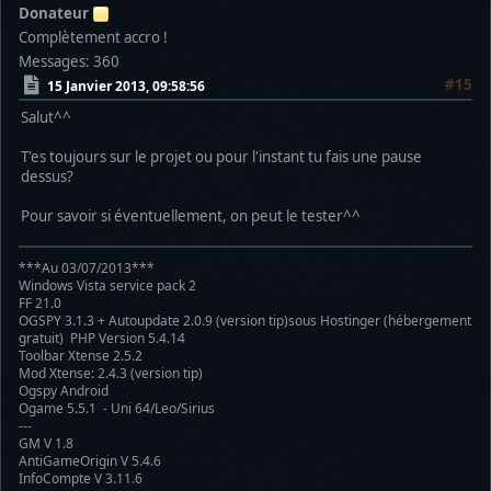
Donateur
Complètement accro !
Messages: 360
#15
15 Janvier 2013, 09:58:56
Salut^^
T'es toujours sur le projet ou pour l'instant tu fais une pause
dessus?
Pour savoir si éventuellement, on peut le tester^^
***Au 03/07/2013***
Windows Vista service pack 2
FF 21.0
OGSPY 3.1.3 + Autoupdate 2.0.9 (version tip)sous Hostinger (hébergement
gratuit) PHP Version 5.4.14
Toolbar Xtense 2.5.2
Mod Xtense: 2.4.3 (version tip)
Ogspy Android
Ogame 5.5.1 - Uni 64/Leo/Sirius
---
GM V 1.8
AntiGameOrigin V 5.4.6
InfoCompte V 3.11.6