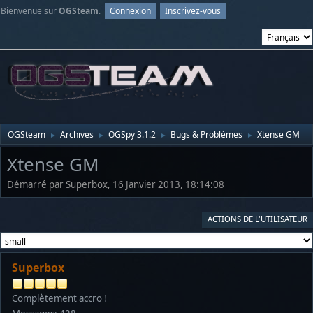
Bienvenue sur
OGSteam
.
Connexion
Inscrivez-vous
OGSteam
Archives
OGSpy 3.1.2
Bugs & Problèmes
Xtense GM
►
►
►
►
Xtense GM
Démarré par Superbox, 16 Janvier 2013, 18:14:08
ACTIONS DE L'UTILISATEUR
Superbox
Complètement accro !