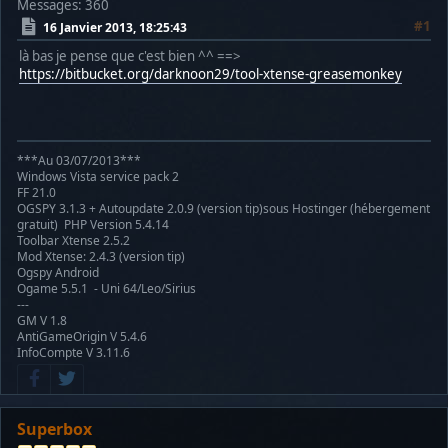
Messages: 360
#1
16 Janvier 2013, 18:25:43
là bas je pense que c'est bien ^^ ==>
https://bitbucket.org/darknoon29/tool-xtense-greasemonkey
***Au 03/07/2013***
Windows Vista service pack 2
FF 21.0
OGSPY 3.1.3 + Autoupdate 2.0.9 (version tip)sous Hostinger (hébergement
gratuit) PHP Version 5.4.14
Toolbar Xtense 2.5.2
Mod Xtense: 2.4.3 (version tip)
Ogspy Android
Ogame 5.5.1 - Uni 64/Leo/Sirius
---
GM V 1.8
AntiGameOrigin V 5.4.6
InfoCompte V 3.11.6
Superbox