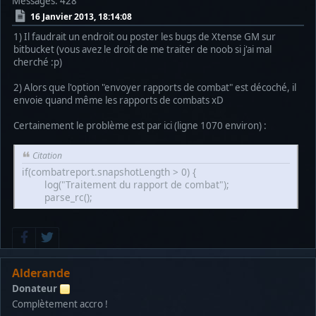
Messages: 428
16 Janvier 2013, 18:14:08
1) Il faudrait un endroit ou poster les bugs de Xtense GM sur
bitbucket (vous avez le droit de me traiter de noob si j'ai mal
cherché :p)
2) Alors que l'option "envoyer rapports de combat" est décoché, il
envoie quand même les rapports de combats xD
Certainement le problème est par ici (ligne 1070 environ) :
Citation
if(combatreport.snapshotLength > 0) {
log("Traitement du rapport de combat");
parse_rc();
Alderande
Donateur
Complètement accro !