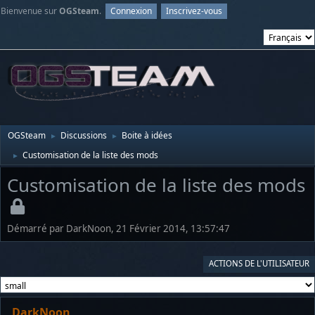
Bienvenue sur
OGSteam
.
Connexion
Inscrivez-vous
OGSteam
Discussions
Boite à idées
►
►
Customisation de la liste des mods
►
Customisation de la liste des mods
Démarré par DarkNoon, 21 Février 2014, 13:57:47
ACTIONS DE L'UTILISATEUR
DarkNoon