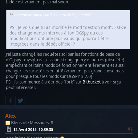
L'idée est vraiment pas mal sinon.
Citation de: pitch314 le 12 Avril 2015, 00:08:51
PS : Je vois que tu as modifié le mod "gestion mod". Est-ce
des changements internes à ton OGSpy ou ces
modifications ont une plus valus qui pourrait être
intégrées dans le dépôt officiel ?
J'ai juste changé les requêtes sql par les fonctions de base de
d'Ogspy. mysql_real_escape_string, query et autres (obsolète)
empêchant certains mods de fonctionner entièrement et aussi
changer les caractères en utf8 (vraiment pas grand chose mais
pour presque tous les mods sur OGSPY 3.2.0)
PS: J'ai commencé à créer des "fork" sur
Bitbucket
à voir si ça
peut intéresser.
Alex
Bleusaille
Messages: 8
#7
12 Avril 2015, 10:39:35