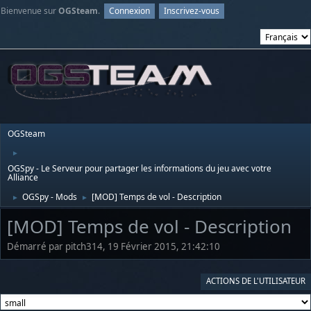
Bienvenue sur
OGSteam
.
Connexion
Inscrivez-vous
OGSteam
►
OGSpy - Le Serveur pour partager les informations du jeu avec votre
Alliance
OGSpy - Mods
[MOD] Temps de vol - Description
►
►
[MOD] Temps de vol - Description
Démarré par pitch314, 19 Février 2015, 21:42:10
ACTIONS DE L'UTILISATEUR