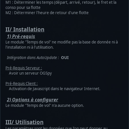
M1 : Déterminer les temps (départ, arrivé, retour), le fret et la
conso pour sa flotte
M2 : Déterminer l'heure de retour d'une flotte
II/ Installation
1) Pré-requis
Le module "Temps de vol" ne modifie pas la base de donnée ni à
l'installation ni à l'utilisation.
Intégration dans AutoUpdate :
OUI
Pré-Requis Serveur :
Avoir un serveur OGSpy
Pré-Requis Client :
Activation de Javascript dans le navigateur Internet.
2) Options à configurer
Le module "Temps de vol" n'a aucune option.
III/ Utilisation
Les paramètres sont les données que l'on peut donner au