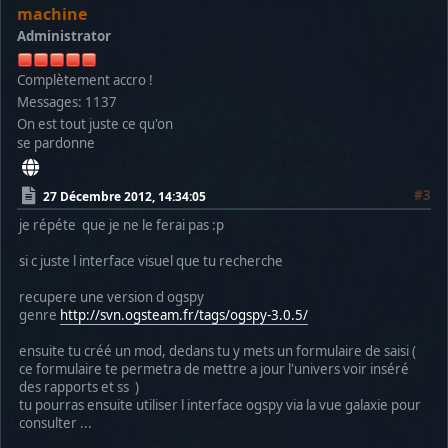
machine
Administrator
Complètement accro !
Messages: 1137
On est tout juste ce qu'on
se pardonne
#3
27 Décembre 2012, 14:34:05
je répéte que je ne le ferai pas :p
si c juste l interface visuel que tu recherche
recupere une version d ogspy
genre
http://svn.ogsteam.fr/tags/ogspy-3.0.5/
ensuite tu créé un mod, dedans tu y mets un formulaire de saisi (
ce formulaire te permetra de mettre a jour l'univers voir inséré
des rapports et ss )
tu pourras ensuite utiliser l interface ogspy via la vue galaxie pour
consulter ...