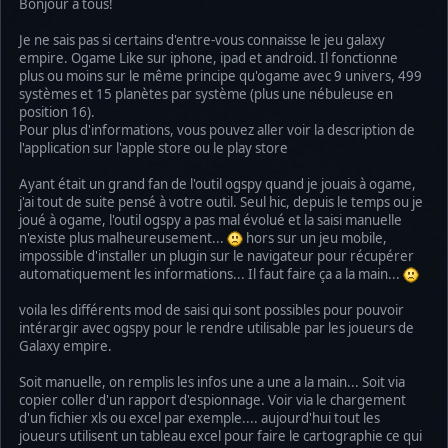
Bonjour à tous!
Je ne sais pas si certains d'entre-vous connaisse le jeu galaxy
empire. Ogame Like sur iphone, ipad et android. Il fonctionne
plus ou moins sur le même principe qu'ogame avec 9 univers, 499
systèmes et 15 planètes par système (plus une nébuleuse en
position 16).
Pour plus d'informations, vous pouvez aller voir la description de
l'application sur l'apple store ou le play store
Ayant était un grand fan de l'outil ogspy quand je jouais à ogame,
j'ai tout de suite pensé à votre outil. Seul hic, depuis le temps ou je
joué à ogame, l'outil ogspy a pas mal évolué et la saisi manuelle
n'existe plus malheureusement...
hors sur un jeu mobile,
impossible d'installer un plugin sur le navigateur pour récupérer
automatiquement les informations... Il faut faire ça a la main...
voila les différents mod de saisi qui sont possibles pour pouvoir
intérargir avec ogspy pour le rendre utilisable par les joueurs de
Galaxy empire.
Soit manuelle, on remplis les infos une a une a la main... Soit via
copier coller d'un rapport d'espionnage. Voir via le chargement
d'un fichier xls ou excel par exemple.... aujourd'hui tout les
joueurs utilisent un tableau excel pour faire le cartographie ce qui