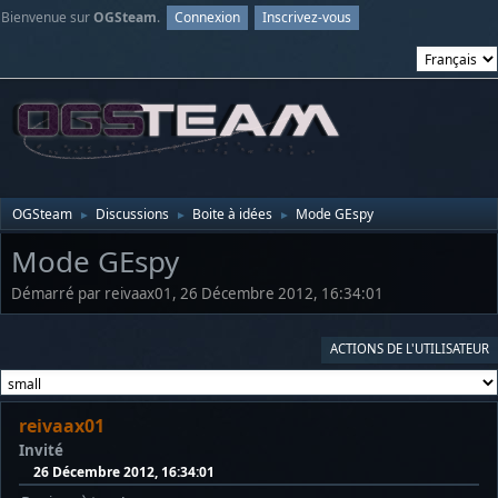
Bienvenue sur
OGSteam
.
Connexion
Inscrivez-vous
OGSteam
Discussions
Boite à idées
Mode GEspy
►
►
►
Mode GEspy
Démarré par reivaax01, 26 Décembre 2012, 16:34:01
ACTIONS DE L'UTILISATEUR
reivaax01
Invité
26 Décembre 2012, 16:34:01