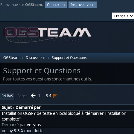
Bienvenue sur
OGSteam
.
Connexion
Inscrivez-vous
OGSteam
Discussions
Support et Questions
►
►
Support et Questions
Pour toutes vos questions concernant nos outils.
1
...
3
4
Pages
EN BAS
5
Sujet
/
Démarré par
Installation OGSPY de teste en local bloqué à "démarrer l'installation
complete"
Démarré par
verytas
ogspy 3.3.X mod flotte