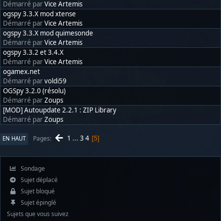
Démarré par
Vice Artemis
ogspy 3.3.X mod xtense
Démarré par
Vice Artemis
ogspy 3.3.X mod quimesonde
Démarré par
Vice Artemis
ogspy 3.3.2 et 3.4.X
Démarré par
Vice Artemis
ogamex.net
Démarré par
voldi59
OGSpy 3.2.0 (résolu)
Démarré par
Zoups
[MOD] Autoupdate 2.2.1 : ZIP Library
Démarré par
Zoups
1
...
3
4
Pages
EN HAUT
5
Sondage
Sujet déplacé
Sujet bloqué
Sujet épinglé
Sujets que vous suivez