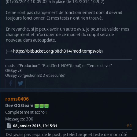
(01/05/2014 10:09:02 à la place de 1/5/2014 10:9:2)
Ce ne sont pas changement de fonctionnement donc il devrait
toujours fonctionner. Et mes tests n'ont rien trouvé.
En revanche, si je peux avoir un autre avis, je pourrais valider mes
changement et m'occuper de ce mod et du coup il sera de
nouveau dans autoupdate.
(--->
https://bitbucket.org/pitch314/mod-tempsvols
)
mods : "Production", "Build.Tech HOF"(bthof) et "Temps de vol"
OGSpy v3
OGSpy v5 (gestion BDD et sécurité)
roms0406
Dev OGSteam
Complètement accro !
Messages: 300
#4
08 Janvier 2015, 19:15:31
Dsl j'avais pas regardé le post, je télécharge et teste de mon côté