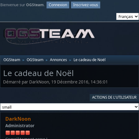
Bienvenue sur
OGSteam
.
Connexion
Inscrivez-vous
OGSteam
OGSteam
Annonces
Le cadeau de Noël
►
►
►
Le cadeau de Noël
Démarré par DarkNoon, 19 Décembre 2016, 14:36:01
ACTIONS DE L'UTILISATEUR
DarkNoon
Administrator