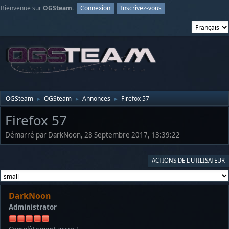
Bienvenue sur
OGSteam
.
Connexion
Inscrivez-vous
OGSteam
OGSteam
Annonces
Firefox 57
►
►
►
Firefox 57
Démarré par DarkNoon, 28 Septembre 2017, 13:39:22
ACTIONS DE L'UTILISATEUR
DarkNoon
Administrator