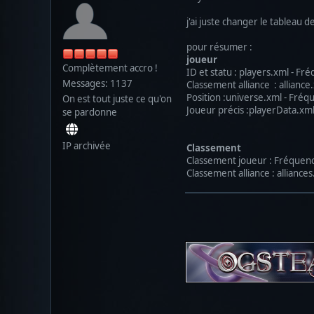
j'ai juste changer le tableau 
pour résumer :
joueur
Complètement accro !
ID et statu : players.xml - Fr
Messages: 1137
Classement alliance : allianc
Position :universe.xml - Fréqu
On est tout juste ce qu'on
Joueur précis :playerData.xml
se pardonne
IP archivée
Classement
Classement joueur : Fréquence
Classement alliance : alliance