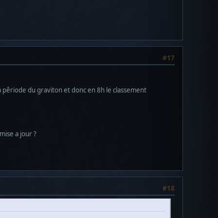
#17
la pêriode du graviton et donc en 8h le classement
mise a jour ?
#18