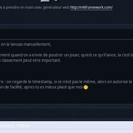
le à prendre en main avec générateur web
http://mkframework.com/
 on le lancais manuellement,
ent quand on a envie de poutrer un jouer, qu'est ce qu'il lance, la c'est 
le classement peut etre important.
 : on regarde le timestamp, si ce n'est pas le même, alors on autorise la 
ion de facilité, apres tu es mieux placé que moi
Août 2016, 11:00:14