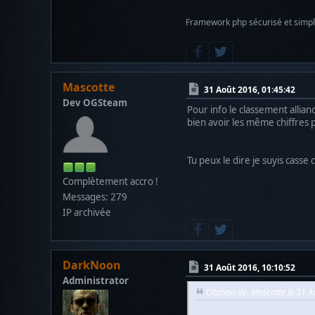
Framework php sécurisé et simp
Mascotte
31 Août 2016, 01:45:42
Dev OGSteam
Pour info le classement allian
bien avoir les même chiffres
Tu peux le dire je suyis casse 
Complètement accro !
Messages: 279
IP archivée
DarkNoon
31 Août 2016, 10:10:52
Administrator
Citation de: Mascotte le 31 