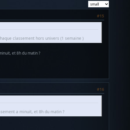
#15
 chaque classement hors univers (1 semaine )
minuit, et 8h du matin ?
#16
assement a minuit, et 8h du matin ?