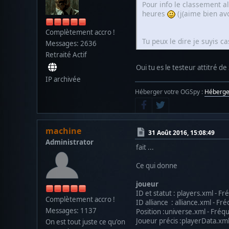
Pour info le classement al
heures
(j(aime bien av
Complètement accro !
Tu peux le dire je suyis c
Messages: 2636
Retraité Actif
Oui tu es le testeur attitré de
IP archivée
Héberger votre OGSpy :
Héberg
machine
31 Août 2016, 15:08:49
Administrator
fait ...
Ce qui donne
joueur
ID et statut : players.xml - Fr
Complètement accro !
ID alliance : alliance.xml - F
Messages: 1137
Position :universe.xml - Fréqu
Joueur précis :playerData.xml
On est tout juste ce qu'on