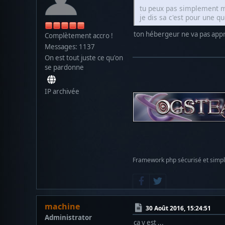
tu peux pas simplement me
je dis sa c'est pour une q
ton hébergeur ne va pas appr
Complètement accro !
Messages: 1137
On est tout juste ce qu'on
se pardonne
IP archivée
Framework php sécurisé et simp
machine
30 Août 2016, 15:24:51
Administrator
ca y est ...