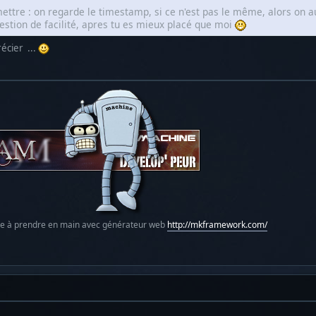
ttre : on regarde le timestamp, si ce n'est pas le même, alors on au
uestion de facilité, apres tu es mieux placé que moi
écier ...
le à prendre en main avec générateur web
http://mkframework.com/