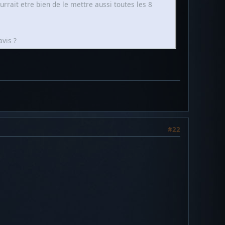
rrait etre bien de le mettre aussi toutes les 8
avis ?
#22