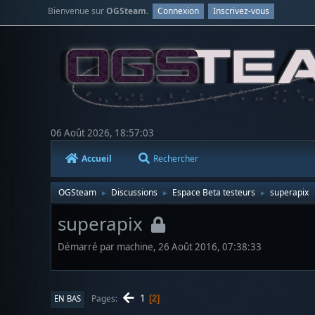
Bienvenue sur
OGSteam
.
Connexion
Inscrivez-vous
06 Août 2026, 18:57:03
Accueil
Rechercher
OGSteam
Discussions
Espace Beta testeurs
superapix
►
►
►
superapix
Démarré par machine, 26 Août 2016, 07:38:33
1
Pages
EN BAS
2