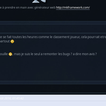
le à prendre en main avec générateur web
http://mkframework.com/
ce se fait toutes les heures comme le classement joueur, cela pourrait etr
 partout
couille
, mais je suis le seul a remonter les bugs ? a dire mon avis ?
Août 2016, 01:45:42