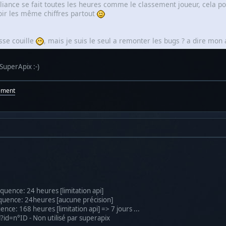
liance se fait toutes les heures comme le classement joueur, cela pou
oir les même chiffres partout
asse couille
, mais je suis le seul a remonter les bugs ? a dire mon 
 SuperApix :-)
ement
équence: 24 heures [limitation api]
réquence: 24heures [aucune précision]
ence: 168 heures [limitation api] => 7 jours ...
?id=n°ID - Non utilisé par superapix