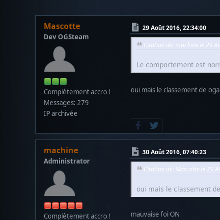
Mascotte
29 Août 2016, 22:34:00
Dev OGSteam
Citation de: machine le 29 A
Le comportement est norma
oui mais le classement de ogam
Complètement accro !
Messages: 279
IP archivée
machine
30 Août 2016, 07:40:23
Administrator
Citation de: Mascotte le 29 
oui mais le classement de 
mauvaise foi ON
Complètement accro !