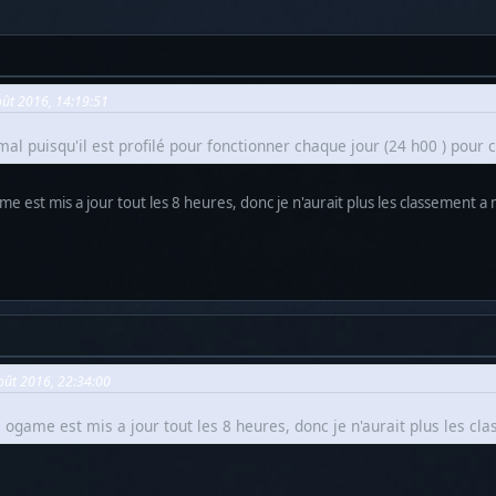
oût 2016, 14:19:51
l puisqu'il est profilé pour fonctionner chaque jour (24 h00 ) pour
e est mis a jour tout les 8 heures, donc je n'aurait plus les classement a 
Août 2016, 22:34:00
ogame est mis a jour tout les 8 heures, donc je n'aurait plus les cl