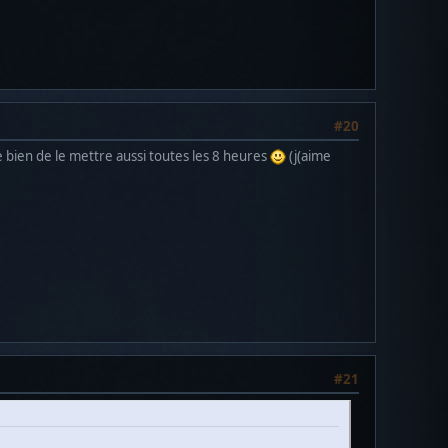
#20
e bien de le mettre aussi toutes les 8 heures
(j(aime
#21