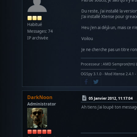
Du reste, j'ai installé la versio
J'ai installé Xtense pour gre
Habitué
Heu j'en ai déjà un, mais ce n
Messages: 74
IP archivée
Voilou
Je ne cherche pas un titre ronf
Processeur : AMD Sempron(tm) LE-
-----------------------------
OGSpy 3.1.0 - Mod Xtense 2.4.1 -
DarkNoon
05 Janvier 2012, 11:17:04
Administrator
Ah tiens j'ai loupé ton messa