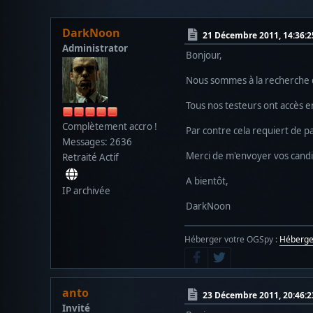
DarkNoon
21 Décembre 2011, 14:36:2
Administrator
Bonjour,
Nous sommes à la recherche de 
Tous nos testeurs ont accès en
Complètement accro !
Par contre cela requiert de 
Messages: 2636
Merci de m'envoyer vos candid
Retraité Actif
A bientôt,
IP archivée
DarkNoon
Héberger votre OGSpy :
Héberg
anto
23 Décembre 2011, 20:46:2
Invité