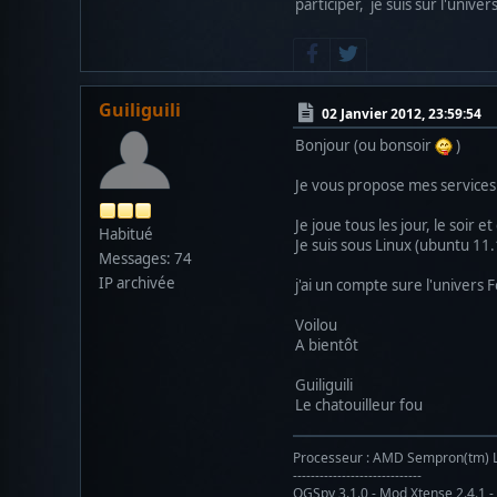
participer, je suis sur l'univ
Guiliguili
02 Janvier 2012, 23:59:54
Bonjour (ou bonsoir
)
Je vous propose mes services
Je joue tous les jour, le soir et
Habitué
Je suis sous Linux (ubuntu 11.1
Messages: 74
IP archivée
j'ai un compte sure l'univers 
Voilou
A bientôt
Guiliguili
Le chatouilleur fou
Processeur : AMD Sempron(tm) LE-
-----------------------------
OGSpy 3.1.0 - Mod Xtense 2.4.1 -