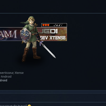
vertisseur, Xtense
y Android
droid
a beaucoup de travail