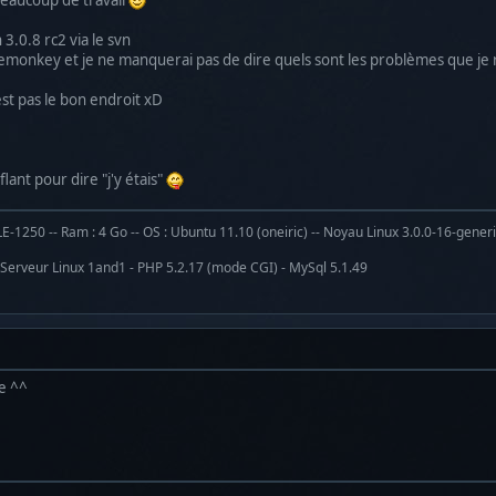
n 3.0.8 rc2 via le svn
acemonkey et je ne manquerai pas de dire quels sont les problèmes que j
'est pas le bon endroit xD
lant pour dire "j'y étais"
1250 -- Ram : 4 Go -- OS : Ubuntu 11.10 (oneiric) -- Noyau Linux 3.0.0-16-gener
 Serveur Linux 1and1 - PHP 5.2.17 (mode CGI) - MySql 5.1.49
ge ^^