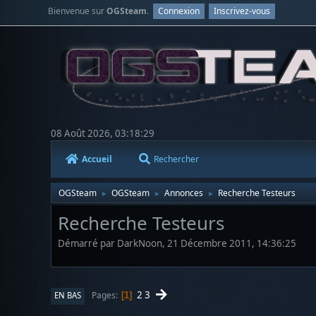
Bienvenue sur
OGSteam
.
Connexion
Inscrivez-vous
08 Août 2026, 03:18:29
Accueil
Rechercher
OGSteam
OGSteam
Annonces
Recherche Testeurs
►
►
►
Recherche Testeurs
Démarré par DarkNoon, 21 Décembre 2011, 14:36:25
2
3
Pages
EN BAS
1