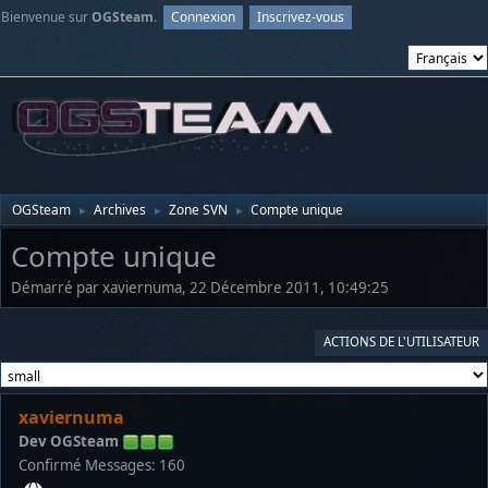
Bienvenue sur
OGSteam
.
Connexion
Inscrivez-vous
OGSteam
Archives
Zone SVN
Compte unique
►
►
►
Compte unique
Démarré par xaviernuma, 22 Décembre 2011, 10:49:25
ACTIONS DE L'UTILISATEUR
xaviernuma
Dev OGSteam
Confirmé
Messages: 160