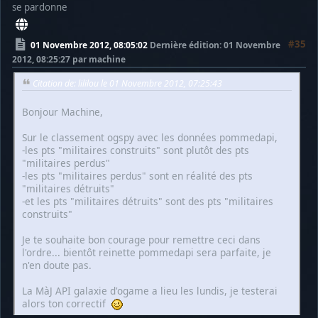
se pardonne
#35
01 Novembre 2012, 08:05:02
Dernière édition
: 01 Novembre
2012, 08:25:27 par machine
Citation de: lililou le 01 Novembre 2012, 07:25:43
Bonjour Machine,
Sur le classement ogspy avec les données pommedapi,
-les pts "militaires construits" sont plutôt des pts
"militaires perdus"
-les pts "militaires perdus" sont en réalité des pts
"militaires détruits"
-et les pts "militaires détruits" sont des pts "militaires
construits"
Je te souhaite bon courage pour remettre ceci dans
l'ordre... bientôt reinette pommedapi sera parfaite, je
n'en doute pas.
La MàJ API galaxie d'ogame a lieu les lundis, je testerai
alors ton correctif