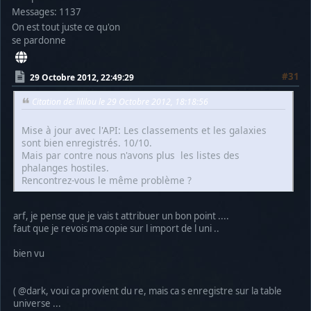
Messages: 1137
On est tout juste ce qu'on
se pardonne
#31
29 Octobre 2012, 22:49:29
Citation de: lililou le 29 Octobre 2012, 18:18:56
Mise à jour avec l'API: Les classements et les galaxies
sont bien enregistrés. 10/10.
Mais par contre nous n'avons plus les listes des
phalanges hostiles.
Rencontrez-vous le même problème ?
arf, je pense que je vais t attribuer un bon point ....
faut que je revois ma copie sur l import de l uni ..
bien vu
( @dark, voui ca provient du re, mais ca s enregistre sur la table
universe ...