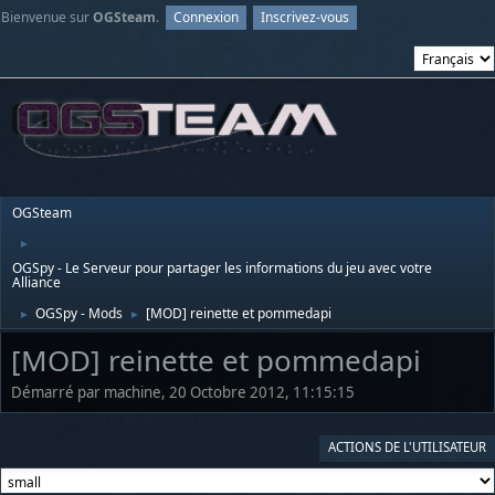
Bienvenue sur
OGSteam
.
Connexion
Inscrivez-vous
OGSteam
►
OGSpy - Le Serveur pour partager les informations du jeu avec votre
Alliance
OGSpy - Mods
[MOD] reinette et pommedapi
►
►
[MOD] reinette et pommedapi
Démarré par machine, 20 Octobre 2012, 11:15:15
ACTIONS DE L'UTILISATEUR