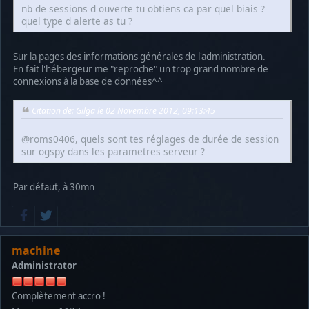
nb de sessions d ouverte tu obtiens ca par quel biais ?
quel type d alerte as tu ?
Sur la pages des informations générales de l'administration.
En fait l'hébergeur me "reproche" un trop grand nombre de
connexions à la base de données^^
Citation de: Gilga le 02 Novembre 2012, 09:13:45
@roms0406, quels sont tes réglages de durée de session
sur ogspy dans les parametres serveur ?
Par défaut, à 30mn
machine
Administrator
Complètement accro !