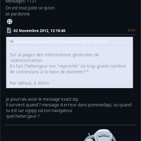
Messages: 1137
On est tout juste ce qu'on
se pardonne
#44
02 Novembre 2012, 12:18:40
Citation de: roms0406 le 02 Novembre 2012, 11:14:27
Sur la pages des informations générales de
l'administration.
En fait l'hébergeur me "reproche" un trop grand nombre
de connexions à la base de données^^
Par défaut, à 30mn
je pourrais avoir le message exact stp
il survient quand ? message d erreur dans pommedapi, ou quand
tu est sur ogspy via ton navigateur
quel hebergeur ?