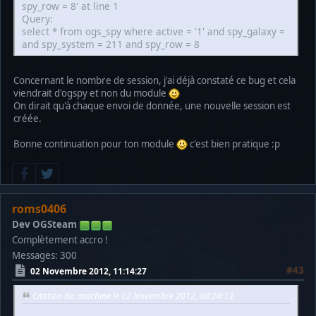
spy_row = 8' at line 1
Query:
select * from ogs_spy where active = '1' and spy_galaxy =
and spy_system = 211 and spy_row = 8
Concernant le nombre de session, j'ai déjà constaté ce bug et cela
viendrait d'ogspy et non du module
On dirait qu'à chaque envoi de donnée, une nouvelle session est
créée.
Bonne continuation pour ton module
c'est bien pratique :p
roms0406
Dev OGSteam
Complètement accro !
Messages: 300
#43
02 Novembre 2012, 11:14:27
Citation de: machine le 02 Novembre 2012, 08:24:13