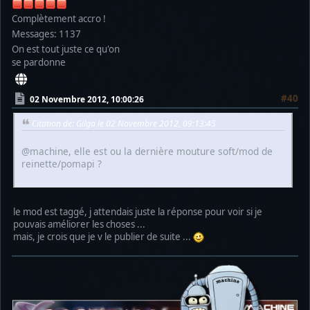
Complètement accro !
Messages: 1137
On est tout juste ce qu'on
se pardonne
#40
02 Novembre 2012, 10:00:26
Citation de: Gilga le 02 Novembre 2012, 09:13:45
@machine, elle est ou la dernière mouture soft/mod de
reinette/pomapi ?
le mod est taggé, j attendais juste la réponse pour voir si je
pouvais améliorer les choses ...
mais, je crois que je v le publier de suite ...