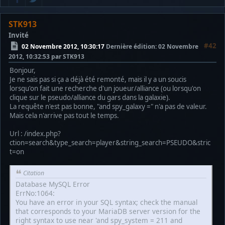
STK913
Invité
#42
02 Novembre 2012, 10:30:17
Dernière édition
: 02 Novembre
2012, 10:32:53 par STK913
Bonjour,
Je ne sais pas si ça a déjà été remonté, mais il y a un soucis
lorsqu'on fait une recherche d'un joueur/alliance (ou lorsqu'on
clique sur le pseudo/alliance du gars dans la galaxie).
La requête n'est pas bonne, "and spy_galaxy =" n'a pas de valeur.
Mais cela n'arrive pas tout le temps.
Url : /index.php?
ction=search&type_search=player&string_search=PSEUDO&stric
t=on
Citation
Database MySQL Error
ErrNo:1064:
You have an error in your SQL syntax; check the manual
that corresponds to your MariaDB server version for the
right syntax to use near 'and spy_system = 211 and