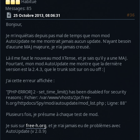
Habitué
Messages: 85
#36
25 Octobre 2013, 08:06:31
Bonjour,
Je m'inquiétais depuis pas mal de temps que mon mod
AutoUpdate ne me montrait jamais aucun update. N'ayant besoin
d'aucune MAJ majeure, je n'ai jamais creusé.
Là il me faut le nouveau mod XTense, et je sais qu'il y a une MAJ.
Pourtant, mon mod AutoUpdate me montre que la dernière
version est la 2.4.3, que le trunk soit sur on ou off :|
J'ai cette erreur affichée :
"[PHP-ERROR] 2 - set_time_limit() has been disabled for security
reasons ; Fichier: /var/www/vhosts/2pr.free-
h.org/httpdocs/Spy/mod/autoupdate/mod_list.php ; Ligne: 88"
Plusieurs fois, je présume à chaque test de mod.
Je suis sur
free-h.org
, et je n'ai jamais eu de problèmes avec
AutoUpdate (v 2.0.9)