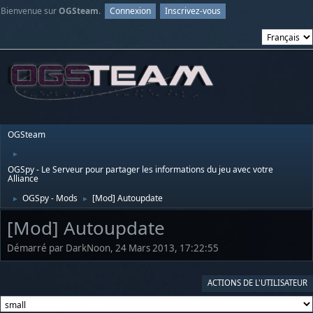
Bienvenue sur
OGSteam
.
Connexion
Inscrivez-vous
OGSteam
►
OGSpy - Le Serveur pour partager les informations du jeu avec votre
Alliance
OGSpy - Mods
[Mod] Autoupdate
►
►
[Mod] Autoupdate
Démarré par DarkNoon, 24 Mars 2013, 17:22:55
ACTIONS DE L'UTILISATEUR