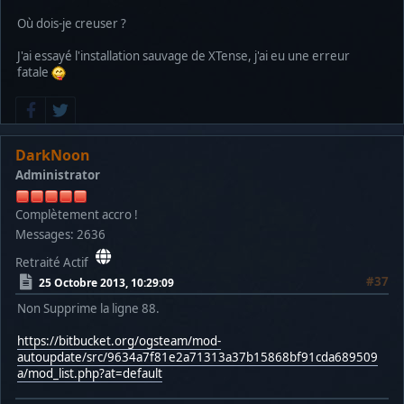
Où dois-je creuser ?
J'ai essayé l'installation sauvage de XTense, j'ai eu une erreur
fatale
DarkNoon
Administrator
Complètement accro !
Messages: 2636
Retraité Actif
#37
25 Octobre 2013, 10:29:09
Non Supprime la ligne 88.
https://bitbucket.org/ogsteam/mod-
autoupdate/src/9634a7f81e2a71313a37b15868bf91cda689509
a/mod_list.php?at=default