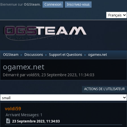
Bienvenue sur
OGSteam
.
Connexion
Inscrivez-vous
OGSteam
Discussions
Support et Questions
ogamex.net
►
►
►
ogamex.net
Démarré par voldi59, 23 Septembre 2023, 11:34:03
ACTIONS DE L'UTILISATEUR
voldi59
Arrivant
Messages: 1
23 Septembre 2023, 11:34:03