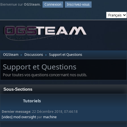
Bienvenue sur
OGSteam
.
Connexion
Inscrivez-vous
OGSteam
Discussions
Support et Questions
►
►
Support et Questions
Pour toutes vos questions concernant nos outils.
Sous-Sections
Tutoriels
Dernier message:
22 Décembre 2018, 07:44:18
[video] mod oversight
par
machine