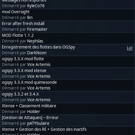
Démarré par
KyleCo76
mod Oversight
Démarré par
lkn
Error after fresh install
Démarré par
Firemaster
MOD Flotte 1.1.2
Démarré par
Nephilas
Enregistrement des flottes dans OGSpy
Démarré par
DarkNoon
ogspy 3.3.X mod flotte
Démarré par
Vice Artemis
ogspy 3.3.X mod xtense
Démarré par
Vice Artemis
ogspy 3.3.X mod quimesonde
Démarré par
Vice Artemis
ogspy 3.3.2 et 3.4.X
Démarré par
Vice Artemis
Xtense + Classement militaire
Démarré par
Holder
[Gestion de Attaques] -- Erreur
Démarré par
pATYbulaire
Xtense + Gestion des RE + Gestion des inactifs
Démarré par
Holder