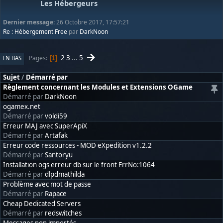
Les Hébergeurs
Dernier message:
26 Octobre 2017, 17:57:21
Re : Hébergement Free
par
DarkNoon
2
3
...
5
Pages
EN BAS
1
Sujet
/
Démarré par
Règlement concernant les Modules et Extensions OGame
Démarré par
DarkNoon
ogamex.net
Démarré par
voldi59
Erreur MAJ avec SuperApiX
Démarré par
Artafak
Erreur code ressources - MOD eXpedition v1.2.2
Démarré par
Santoryu
Installation ogs erreur db sur le front ErrNo:1064
Démarré par
dlpdmathilda
Problème avec mot de passe
Démarré par
Rapace
Cheap Dedicated Servers
Démarré par
redswitches
Messages non importés