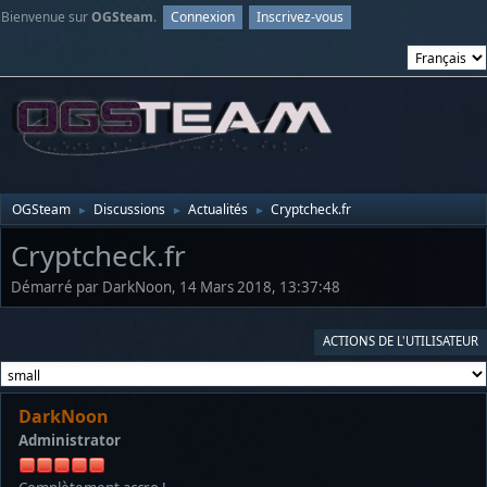
Bienvenue sur
OGSteam
.
Connexion
Inscrivez-vous
OGSteam
Discussions
Actualités
Cryptcheck.fr
►
►
►
Cryptcheck.fr
Démarré par DarkNoon, 14 Mars 2018, 13:37:48
ACTIONS DE L'UTILISATEUR
DarkNoon
Administrator