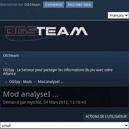
Bienvenue sur
OGSteam
.
Connexion
Inscrivez-vous
OGSteam
►
OGSpy - Le Serveur pour partager les informations du jeu avec votre
Alliance
OGSpy - Mods
Mod analyseI ...
►
►
Mod analyseI ...
Démarré par mytchat, 04 Mars 2012, 13:18:43
ACTIONS DE L'UTILISATEUR