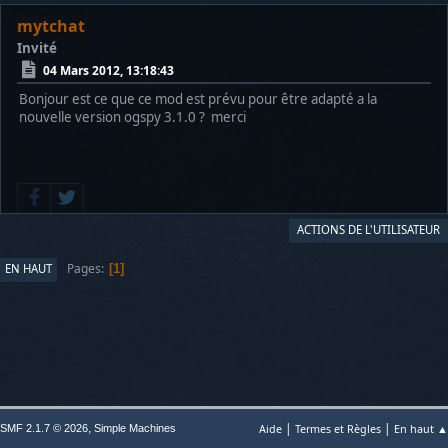
mytchat
Invité
04 Mars 2012, 13:18:43
Bonjour est ce que ce mod est prévu pour être adapté a la
nouvelle version ogspy 3.1.0 ? merci
ACTIONS DE L'UTILISATEUR
Pages
EN HAUT
1
|
|
,
Aide
Termes et Règles
En haut ▲
SMF 2.1.7 © 2026
Simple Machines