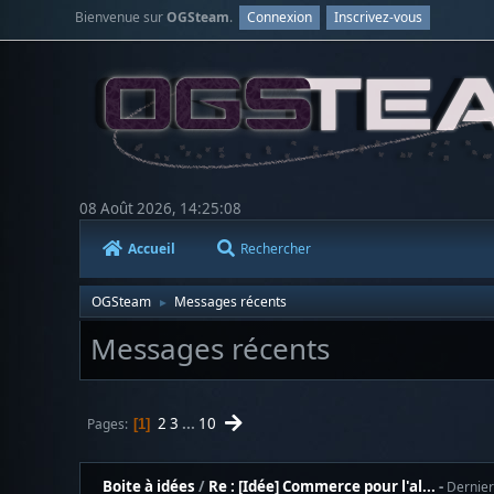
Bienvenue sur
OGSteam
.
Connexion
Inscrivez-vous
08 Août 2026, 14:25:08
Accueil
Rechercher
OGSteam
Messages récents
►
Messages récents
2
3
...
10
Pages
1
Boite à idées
/
Re : [Idée] Commerce pour l'al...
Dernie