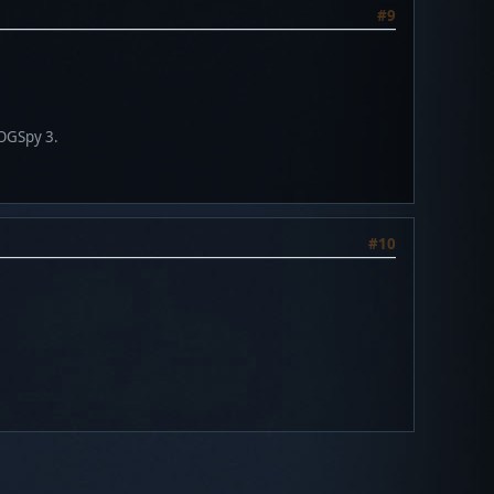
#9
 OGSpy 3.
#10