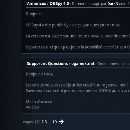
Annonces
/
OGSpy 4.0
Dernier message par
DarkNoon
- 
Bonjour !
OGSpy 4 a été publié il y a de ça quelques jours / mois.
La version est basée sur une toute nouvelle base de don
J'ajouterais d'ici quelques jours la possibilité de créer son
Support et Questions
/
ogamex.net
Dernier message p
Bonjour à tous,
Est-ce que vous avez déjà utilisé OGSPY sur ogamex. net ?
Savez vous comment je dois paramètrer OGSPY pour y arri
Merci d'avance
Voldi59
2
3
...
10
Pages
1