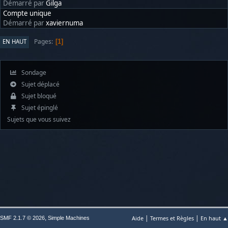
Démarré par
Gilga
Compte unique
Démarré par
xaviernuma
Pages
EN HAUT
1
Sondage
Sujet déplacé
Sujet bloqué
Sujet épinglé
Sujets que vous suivez
|
|
,
Aide
Termes et Règles
En haut ▲
SMF 2.1.7 © 2026
Simple Machines