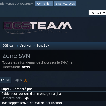
Bienvenue sur
OGSteam
.
Connexion
Inscrivez-vous
OGSteam
Archives
Zone SVN
►
►
Zone SVN
Toutes les infos, demande d'accés sur le SVN/Jira
Modérateur:
aeris
.
Pages
EN BAS
1
Sujet
/
Démarré par
édition/corrections d'un message sur jira
Démarré par
Gilga
jira: stopper l'envoi de mail de notification