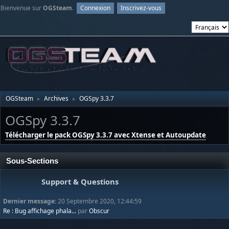
Bienvenue sur
OGSteam
.
Connexion
Inscrivez-vous
OGSteam
Archives
OGSpy 3.3.7
►
►
OGSpy 3.3.7
Télécharger le pack OGSpy 3.3.7 avec Xtense et Autoupdate
Sous-Sections
Support & Questions
Dernier message:
20 Septembre 2020, 12:44:59
Re : Bug affichage phala...
par
Obscur