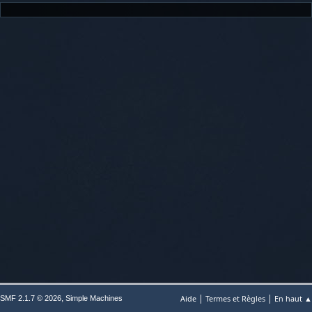
|
|
,
Aide
Termes et Règles
En haut ▲
SMF 2.1.7 © 2026
Simple Machines