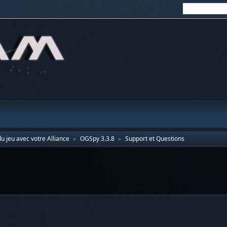
u jeu avec votre Alliance
OGSpy 3.3.8
Support et Questions
►
►