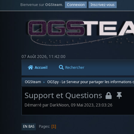
Bienvenue sur
OGSteam
.
Connexion
Inscrivez-vous
07 Août 2026, 11:42:00
Accueil
Rechercher
OGSteam
OGSpy - Le Serveur pour partager les informations d
►
Support et Questions
Démarré par DarkNoon, 09 Mai 2023, 23:03:26
Pages
EN BAS
1