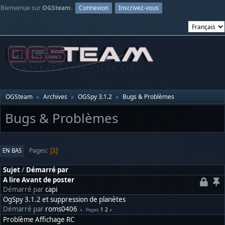
Bienvenue sur
OGSteam
.
Connexion
Inscrivez-vous
OGSteam
Archives
OGSpy 3.1.2
Bugs & Problèmes
►
►
►
Bugs & Problèmes
Pages
EN BAS
1
Sujet
/
Démarré par
A lire Avant de poster
Démarré par
capi
OgSpy 3.1.2 et suppression de planètes
Démarré par
roms0406
1
2
Pages
Problème Affichage RC