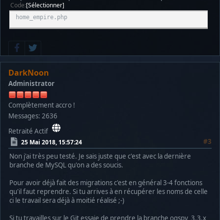
Code
Sélectionner
home_empire.php
DarkNoon
Administrator
Complètement accro !
Messages: 2636
Retraité Actif
#3
25 Mai 2018, 15:57:24
Non j'ai très peu testé. Je sais juste que c'est avec la dernière
branche de MySQL qu'on a des soucis.
Pour avoir déjà fait des migrations c'est en général 3-4 fonctions
qu'il faut reprendre. Si tu arrives à en récupérer les noms de celle
ci le travail sera déjà à moitié réalisé ;-)
Si tu travailles sur le Git essaie de prendre la branche ogspy_3.3.x