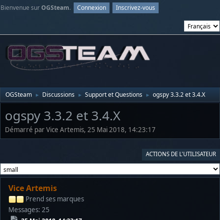
Bienvenue sur
OGSteam
.
Connexion
Inscrivez-vous
OGSteam
Discussions
Support et Questions
ogspy 3.3.2 et 3.4.X
►
►
►
ogspy 3.3.2 et 3.4.X
Démarré par Vice Artemis, 25 Mai 2018, 14:23:17
ACTIONS DE L'UTILISATEUR
Vice Artemis
Prend ses marques
Messages: 25