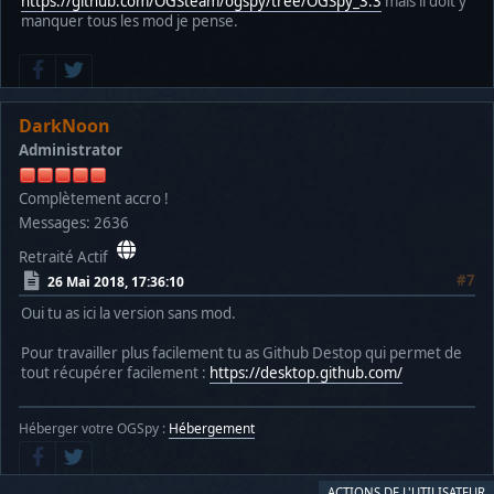
https://github.com/OGSteam/ogspy/tree/OGSpy_3.3
mais il doit y
manquer tous les mod je pense.
DarkNoon
Administrator
Complètement accro !
Messages: 2636
Retraité Actif
#7
26 Mai 2018, 17:36:10
Oui tu as ici la version sans mod.
Pour travailler plus facilement tu as Github Destop qui permet de
tout récupérer facilement :
https://desktop.github.com/
Héberger votre OGSpy :
Hébergement
ACTIONS DE L'UTILISATEUR