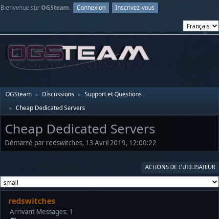
Bienvenue sur
OGSteam
.
Connexion
Inscrivez-vous
OGSteam
Discussions
Support et Questions
►
►
Cheap Dedicated Servers
►
Cheap Dedicated Servers
Démarré par redswitches, 13 Avril 2019, 12:00:22
ACTIONS DE L'UTILISATEUR
redswitches
Arrivant
Messages: 1