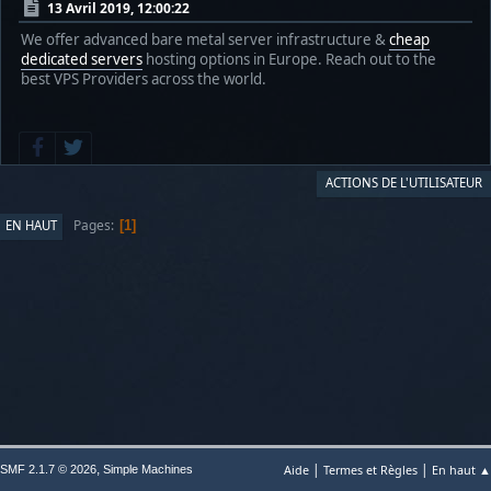
13 Avril 2019, 12:00:22
We offer advanced bare metal server infrastructure &
cheap
dedicated servers
hosting options in Europe. Reach out to the
best VPS Providers across the world.
ACTIONS DE L'UTILISATEUR
Pages
EN HAUT
1
|
|
,
Aide
Termes et Règles
En haut ▲
SMF 2.1.7 © 2026
Simple Machines