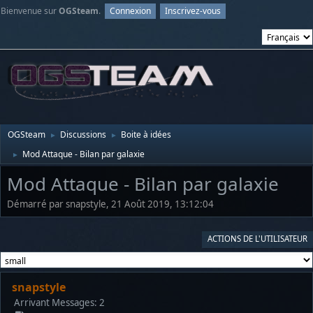
Bienvenue sur
OGSteam
.
Connexion
Inscrivez-vous
OGSteam
Discussions
Boite à idées
►
►
Mod Attaque - Bilan par galaxie
►
Mod Attaque - Bilan par galaxie
Démarré par snapstyle, 21 Août 2019, 13:12:04
ACTIONS DE L'UTILISATEUR
snapstyle
Arrivant
Messages: 2